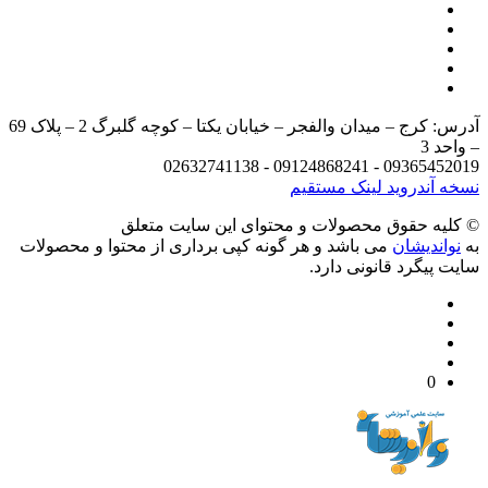
آدرس: کرج – میدان والفجر – خیابان یکتا – کوچه گلبرگ 2 – پلاک 69
د 3
09365452019 - 09124868241 - 
 آندروید
لینک مستقیم
يه حقوق محصولات و محتوای اين سایت متعلق
واندیشان
می باشد و هر گونه کپی برداری از محتوا و محصولات
 پیگرد قانونی دارد.
0