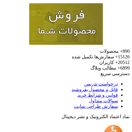
محصولات
15
سفارش‌ها تکمیل شده
20
کاربران
6
مطالب وبلاگ
رسی سریع
درخواست تدریس
فایل و محصول بفروشید
قوانین و شرایط خرید
سوالات متداول
سفارش طراحی سایت
 اعتماد الکترونیک و نشر دیجیتال