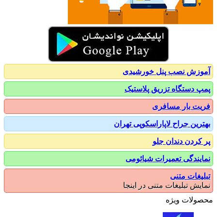
زش نصب پنل خورشیدی
 دستگاه تزریق پلاستیک
ت بار مسافری
رین جراح لاپاراسکوپی تهران
کردن دندان جلو
یندگی تعمیرات شیائومی
یغات متنی
یش تبلیغات متنی در اینجا
ولات ویژه