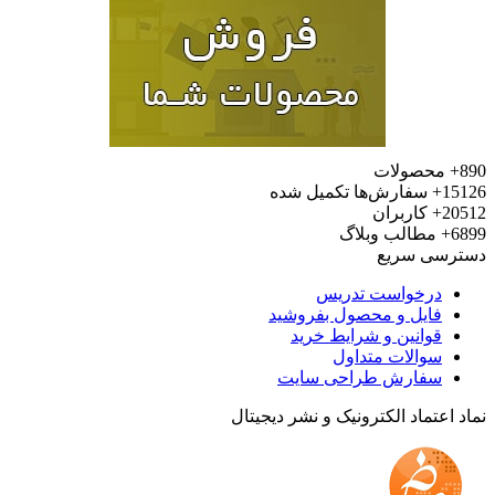
محصولات
15
سفارش‌ها تکمیل شده
20
کاربران
6
مطالب وبلاگ
رسی سریع
درخواست تدریس
فایل و محصول بفروشید
قوانین و شرایط خرید
سوالات متداول
سفارش طراحی سایت
 اعتماد الکترونیک و نشر دیجیتال