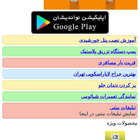
زش نصب پنل خورشیدی
 دستگاه تزریق پلاستیک
ت بار مسافری
رین جراح لاپاراسکوپی تهران
کردن دندان جلو
یندگی تعمیرات شیائومی
یغات متنی
یش تبلیغات متنی در اینجا
ولات ویژه