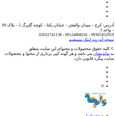
آدرس: کرج – میدان والفجر – خیابان یکتا – کوچه گلبرگ 2 – پلاک 69
د 3
09365452019 - 09124868241 - 
 آندروید
لینک مستقیم
يه حقوق محصولات و محتوای اين سایت متعلق
واندیشان
می باشد و هر گونه کپی برداری از محتوا و محصولات
 پیگرد قانونی دارد.
0
صفحه اصلی