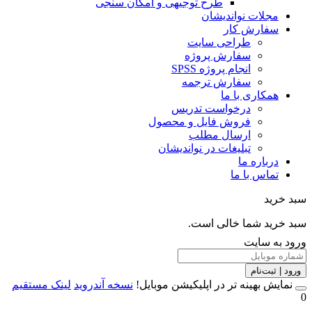
طرح توجیهی و امکان سنجی
مجلات نواندیشان
سفارش کار
طراحی سایت
سفارش پروژه
انجام پروژه SPSS
سفارش ترجمه
همکاری با ما
درخواست تدریس
فروش فایل و محصول
ارسال مطلب
تبلیغات در نواندیشان
درباره ما
تماس با ما
خرید
خرید شما خالی است.
 به سایت
 | ثبت‌نام
مایش بهینه تر در اپلیکیشن موبایل!
نسخه آندروید
لینک مستقیم