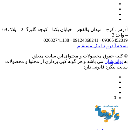
آدرس: کرج – میدان والفجر – خیابان یکتا – کوچه گلبرگ 2 – پلاک 69
د 3
09365452019 - 09124868241 - 
 آندروید
لینک مستقیم
يه حقوق محصولات و محتوای اين سایت متعلق
واندیشان
می باشد و هر گونه کپی برداری از محتوا و محصولات
 پیگرد قانونی دارد.
0