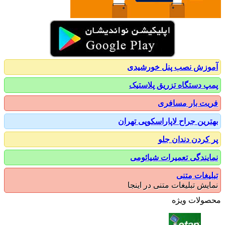
زش نصب پنل خورشیدی
 دستگاه تزریق پلاستیک
ت بار مسافری
رین جراح لاپاراسکوپی تهران
کردن دندان جلو
یندگی تعمیرات شیائومی
یغات متنی
یش تبلیغات متنی در اینجا
ولات ویژه