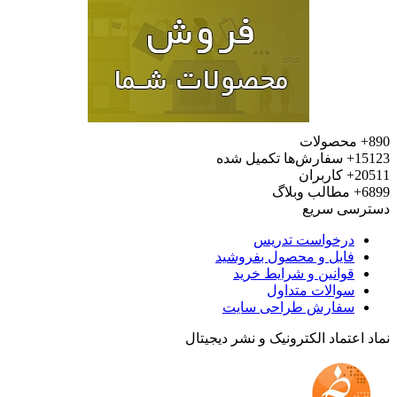
محصولات
15
سفارش‌ها تکمیل شده
20
کاربران
6
مطالب وبلاگ
رسی سریع
درخواست تدریس
فایل و محصول بفروشید
قوانین و شرایط خرید
سوالات متداول
سفارش طراحی سایت
 اعتماد الکترونیک و نشر دیجیتال