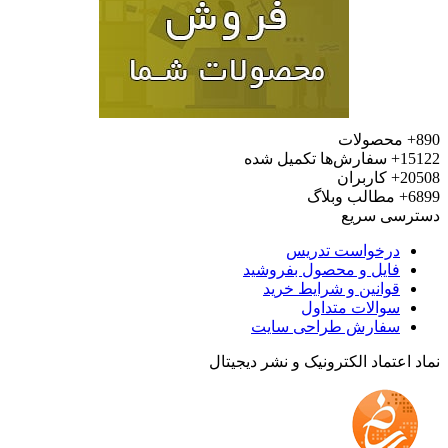
محصولات
15
سفارش‌ها تکمیل شده
20
کاربران
6
مطالب وبلاگ
رسی سریع
درخواست تدریس
فایل و محصول بفروشید
قوانین و شرایط خرید
سوالات متداول
سفارش طراحی سایت
 اعتماد الکترونیک و نشر دیجیتال