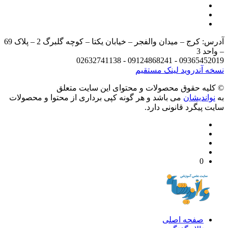
آدرس: کرج – میدان والفجر – خیابان یکتا – کوچه گلبرگ 2 – پلاک 69
د 3
09365452019 - 09124868241 - 
 آندروید
لینک مستقیم
يه حقوق محصولات و محتوای اين سایت متعلق
واندیشان
می باشد و هر گونه کپی برداری از محتوا و محصولات
 پیگرد قانونی دارد.
0
صفحه اصلی