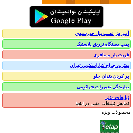
زش نصب پنل خورشیدی
 دستگاه تزریق پلاستیک
ت بار مسافری
رین جراح لاپاراسکوپی تهران
کردن دندان جلو
یندگی تعمیرات شیائومی
یغات متنی
یش تبلیغات متنی در اینجا
ولات ویژه