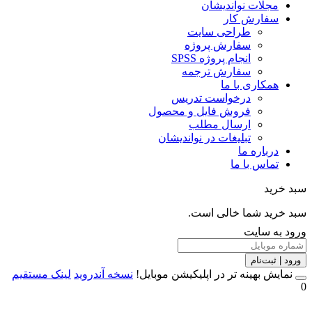
مجلات نواندیشان
سفارش کار
طراحی سایت
سفارش پروژه
انجام پروژه SPSS
سفارش ترجمه
همکاری با ما
درخواست تدریس
فروش فایل و محصول
ارسال مطلب
تبلیغات در نواندیشان
درباره ما
تماس با ما
خرید
خرید شما خالی است.
 به سایت
 | ثبت‌نام
مایش بهینه تر در اپلیکیشن موبایل!
نسخه آندروید
لینک مستقیم