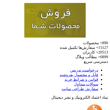
محصولات
15
سفارش‌ها تکمیل شده
20
کاربران
6
مطالب وبلاگ
رسی سریع
درخواست تدریس
فایل و محصول بفروشید
قوانین و شرایط خرید
سوالات متداول
سفارش طراحی سایت
 اعتماد الکترونیک و نشر دیجیتال