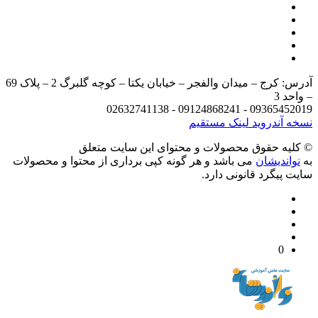
آدرس: کرج – میدان والفجر – خیابان یکتا – کوچه گلبرگ 2 – پلاک 69
د 3
09365452019 - 09124868241 - 
 آندروید
لینک مستقیم
يه حقوق محصولات و محتوای اين سایت متعلق
واندیشان
می باشد و هر گونه کپی برداری از محتوا و محصولات
 پیگرد قانونی دارد.
0