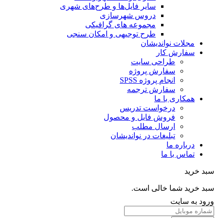
سایر فایل‌ها و طرح‌های شهری
دروس شهرسازی
مجموعه های گرافیکی
طرح توجیهی و امکان سنجی
مجلات نواندیشان
سفارش کار
طراحی سایت
سفارش پروژه
انجام پروژه SPSS
سفارش ترجمه
همکاری با ما
درخواست تدریس
فروش فایل و محصول
ارسال مطلب
تبلیغات در نواندیشان
درباره ما
تماس با ما
خرید
خرید شما خالی است.
 به سایت