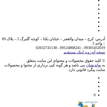
آدرس: کرج – میدان والفجر – خیابان یکتا – کوچه گلبرگ 2 – پلاک 69
د 3
09365452019 - 09124868241 - 
 آندروید
لینک مستقیم
يه حقوق محصولات و محتوای اين سایت متعلق
واندیشان
می باشد و هر گونه کپی برداری از محتوا و محصولات
 پیگرد قانونی دارد.
0