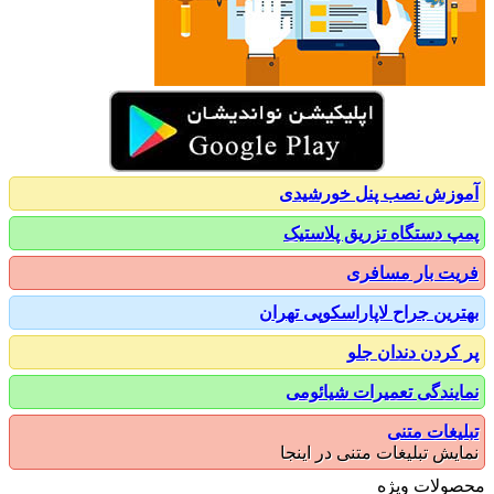
زش نصب پنل خورشیدی
 دستگاه تزریق پلاستیک
ت بار مسافری
رین جراح لاپاراسکوپی تهران
کردن دندان جلو
یندگی تعمیرات شیائومی
یغات متنی
یش تبلیغات متنی در اینجا
ولات ویژه