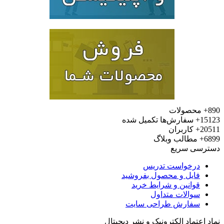
محصولات
15
سفارش‌ها تکمیل شده
20
کاربران
6
مطالب وبلاگ
رسی سریع
درخواست تدریس
فایل و محصول بفروشید
قوانین و شرایط خرید
سوالات متداول
سفارش طراحی سایت
 اعتماد الکترونیک و نشر دیجیتال