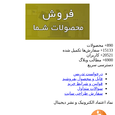
محصولات
15
سفارش‌ها تکمیل شده
20
کاربران
6
مطالب وبلاگ
رسی سریع
درخواست تدریس
فایل و محصول بفروشید
قوانین و شرایط خرید
سوالات متداول
سفارش طراحی سایت
 اعتماد الکترونیک و نشر دیجیتال