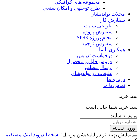
مجموعه های گرافیکی
طرح توجیهی و امکان سنجی
مجلات نواندیشان
سفارش کار
طراحی سایت
سفارش پروژه
انجام پروژه SPSS
سفارش ترجمه
همکاری با ما
درخواست تدریس
فروش فایل و محصول
ارسال مطلب
تبلیغات در نواندیشان
درباره ما
تماس با ما
خرید
خرید شما خالی است.
 به سایت
 | ثبت‌نام
مایش بهینه تر در اپلیکیشن موبایل!
نسخه آندروید
لینک مستقیم