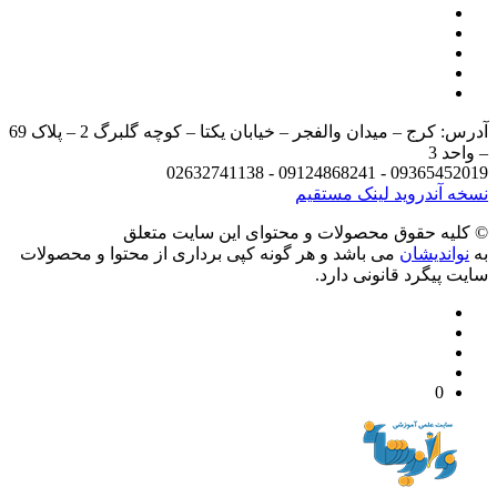
آدرس: کرج – میدان والفجر – خیابان یکتا – کوچه گلبرگ 2 – پلاک 69
د 3
09365452019 - 09124868241 - 
 آندروید
لینک مستقیم
يه حقوق محصولات و محتوای اين سایت متعلق
واندیشان
می باشد و هر گونه کپی برداری از محتوا و محصولات
 پیگرد قانونی دارد.
0