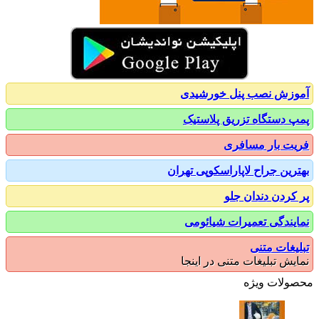
زش نصب پنل خورشیدی
 دستگاه تزریق پلاستیک
ت بار مسافری
رین جراح لاپاراسکوپی تهران
کردن دندان جلو
یندگی تعمیرات شیائومی
یغات متنی
یش تبلیغات متنی در اینجا
ولات ویژه