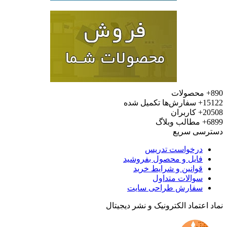
محصولات
15
سفارش‌ها تکمیل شده
20
کاربران
6
مطالب وبلاگ
رسی سریع
درخواست تدریس
فایل و محصول بفروشید
قوانین و شرایط خرید
سوالات متداول
سفارش طراحی سایت
 اعتماد الکترونیک و نشر دیجیتال