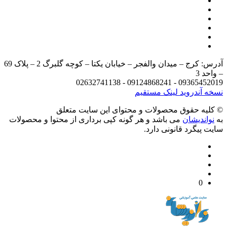
آدرس: کرج – میدان والفجر – خیابان یکتا – کوچه گلبرگ 2 – پلاک 69
د 3
09365452019 - 09124868241 - 
 آندروید
لینک مستقیم
يه حقوق محصولات و محتوای اين سایت متعلق
واندیشان
می باشد و هر گونه کپی برداری از محتوا و محصولات
 پیگرد قانونی دارد.
0