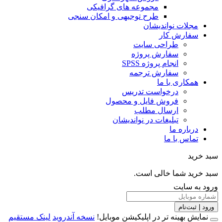
مجموعه های گرافیکی
طرح توجیهی و امکان سنجی
مجلات نواندیشان
سفارش کار
طراحی سایت
سفارش پروژه
انجام پروژه SPSS
سفارش ترجمه
همکاری با ما
درخواست تدریس
فروش فایل و محصول
ارسال مطلب
تبلیغات در نواندیشان
درباره ما
تماس با ما
خرید
خرید شما خالی است.
 به سایت
 | ثبت‌نام
مایش بهینه تر در اپلیکیشن موبایل!
نسخه آندروید
لینک مستقیم