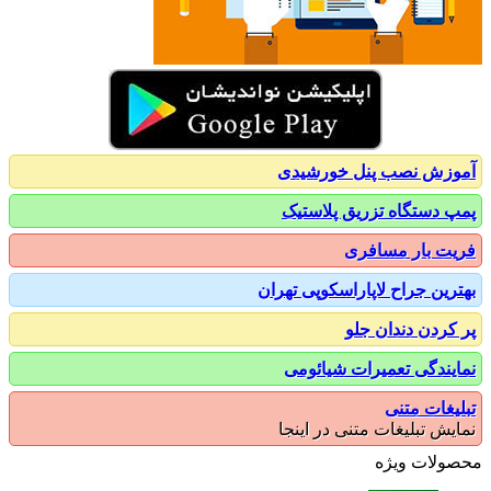
زش نصب پنل خورشیدی
 دستگاه تزریق پلاستیک
ت بار مسافری
رین جراح لاپاراسکوپی تهران
کردن دندان جلو
یندگی تعمیرات شیائومی
یغات متنی
یش تبلیغات متنی در اینجا
ولات ویژه