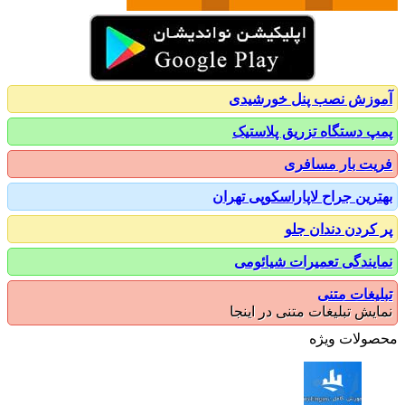
زش نصب پنل خورشیدی
 دستگاه تزریق پلاستیک
ت بار مسافری
رین جراح لاپاراسکوپی تهران
کردن دندان جلو
یندگی تعمیرات شیائومی
یغات متنی
یش تبلیغات متنی در اینجا
ولات ویژه