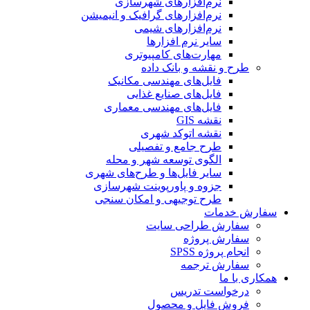
نرم‌افزارهای شهرسازی
نرم‌افزارهای گرافیک و انیمیشن
نرم‌افزارهای شیمی
سایر نرم افزارها
مهارت‌های کامپیوتری
طرح و نقشه و بانک داده
فایل‌های مهندسی مکانیک
فایل‌های صنایع غذایی
فایل‌های مهندسی معماری
نقشه GIS
نقشه اتوکد شهری
طرح جامع و تفصیلی
الگوی توسعه شهر و محله
سایر فایل‌ها و طرح‌های شهری
جزوه و پاورپوینت شهرسازی
طرح توجیهی و امکان سنجی
سفارش خدمات
سفارش طراحی سایت
سفارش پروژه
انجام پروژه SPSS
سفارش ترجمه
همکاری با ما
درخواست تدریس
فروش فایل و محصول