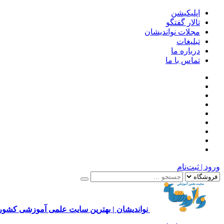
اپلیکیشن
تالار گفتگو
مجلات نواندیشان
تبلیغات
درباره ما
تماس با ما
ورود | ثبت‌نام
نواندیشان | بهترین سایت علمی آموزشی کشور