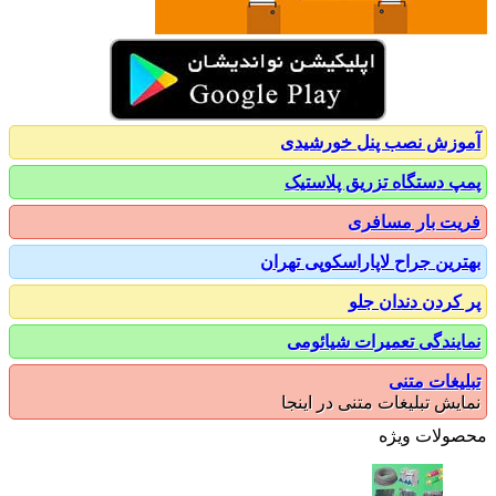
زش نصب پنل خورشیدی
 دستگاه تزریق پلاستیک
ت بار مسافری
رین جراح لاپاراسکوپی تهران
کردن دندان جلو
یندگی تعمیرات شیائومی
یغات متنی
یش تبلیغات متنی در اینجا
ولات ویژه