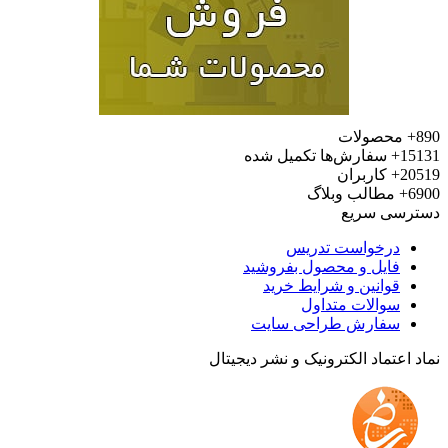
محصولات
15
سفارش‌ها تکمیل شده
20
کاربران
6
مطالب وبلاگ
رسی سریع
درخواست تدریس
فایل و محصول بفروشید
قوانین و شرایط خرید
سوالات متداول
سفارش طراحی سایت
 اعتماد الکترونیک و نشر دیجیتال