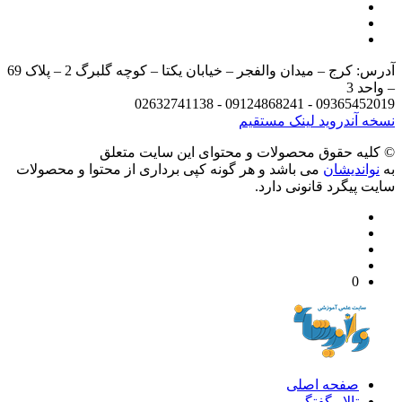
آدرس: کرج – میدان والفجر – خیابان یکتا – کوچه گلبرگ 2 – پلاک 69
د 3
09365452019 - 09124868241 - 
 آندروید
لینک مستقیم
يه حقوق محصولات و محتوای اين سایت متعلق
واندیشان
می باشد و هر گونه کپی برداری از محتوا و محصولات
 پیگرد قانونی دارد.
0
صفحه اصلی
تالار گفتگو