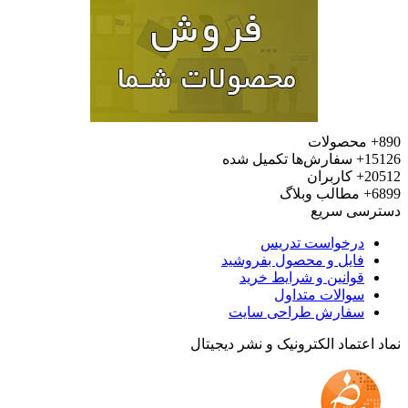
محصولات
15
سفارش‌ها تکمیل شده
20
کاربران
6
مطالب وبلاگ
رسی سریع
درخواست تدریس
فایل و محصول بفروشید
قوانین و شرایط خرید
سوالات متداول
سفارش طراحی سایت
 اعتماد الکترونیک و نشر دیجیتال