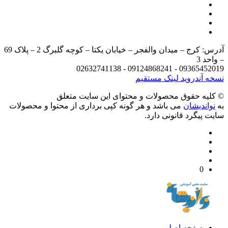
آدرس: کرج – میدان والفجر – خیابان یکتا – کوچه گلبرگ 2 – پلاک 69
د 3
09365452019 - 09124868241 - 
 آندروید
لینک مستقیم
يه حقوق محصولات و محتوای اين سایت متعلق
واندیشان
می باشد و هر گونه کپی برداری از محتوا و محصولات
 پیگرد قانونی دارد.
0
صفحه اصلی