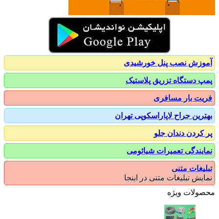
زش نصب پنل خورشیدی
 دستگاه تزریق پلاستیک
ت بار مسافری
رین جراح لاپاراسکوپی تهران
کردن دندان جلو
یندگی تعمیرات شیائومی
یغات متنی
یش تبلیغات متنی در اینجا
ولات ویژه