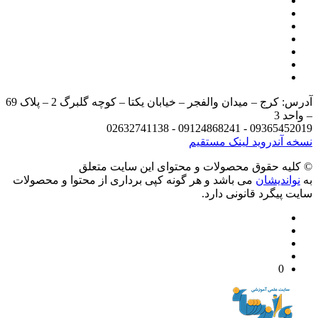
آدرس: کرج – میدان والفجر – خیابان یکتا – کوچه گلبرگ 2 – پلاک 69
د 3
09365452019 - 09124868241 - 
 آندروید
لینک مستقیم
يه حقوق محصولات و محتوای اين سایت متعلق
واندیشان
می باشد و هر گونه کپی برداری از محتوا و محصولات
 پیگرد قانونی دارد.
0