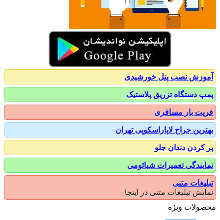
زش نصب پنل خورشیدی
 دستگاه تزریق پلاستیک
ت بار مسافری
رین جراح لاپاراسکوپی تهران
کردن دندان جلو
یندگی تعمیرات شیائومی
یغات متنی
یش تبلیغات متنی در اینجا
ولات ویژه