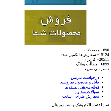
محصولات
15
سفارش‌ها تکمیل شده
20
کاربران
6
مطالب وبلاگ
رسی سریع
درخواست تدریس
فایل و محصول بفروشید
قوانین و شرایط خرید
سوالات متداول
سفارش طراحی سایت
 اعتماد الکترونیک و نشر دیجیتال