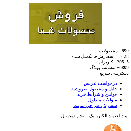
محصولات
15
سفارش‌ها تکمیل شده
20
کاربران
6
مطالب وبلاگ
رسی سریع
درخواست تدریس
فایل و محصول بفروشید
قوانین و شرایط خرید
سوالات متداول
سفارش طراحی سایت
 اعتماد الکترونیک و نشر دیجیتال