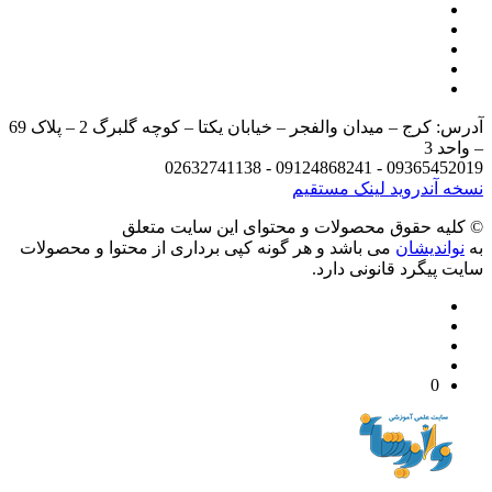
آدرس: کرج – میدان والفجر – خیابان یکتا – کوچه گلبرگ 2 – پلاک 69
د 3
09365452019 - 09124868241 - 
 آندروید
لینک مستقیم
يه حقوق محصولات و محتوای اين سایت متعلق
واندیشان
می باشد و هر گونه کپی برداری از محتوا و محصولات
 پیگرد قانونی دارد.
0