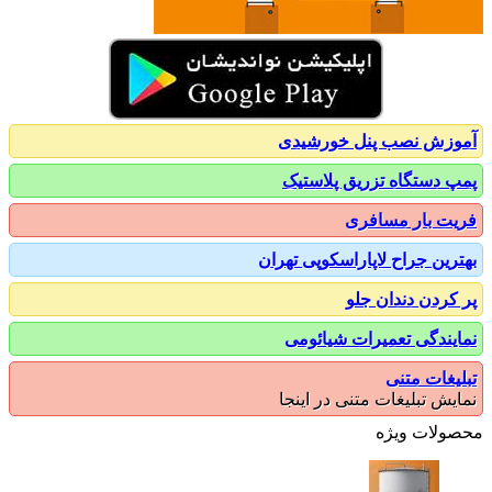
زش نصب پنل خورشیدی
 دستگاه تزریق پلاستیک
ت بار مسافری
رین جراح لاپاراسکوپی تهران
کردن دندان جلو
یندگی تعمیرات شیائومی
یغات متنی
یش تبلیغات متنی در اینجا
ولات ویژه