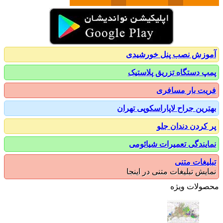
زش نصب پنل خورشیدی
 دستگاه تزریق پلاستیک
ت بار مسافری
رین جراح لاپاراسکوپی تهران
کردن دندان جلو
یندگی تعمیرات شیائومی
یغات متنی
یش تبلیغات متنی در اینجا
ولات ویژه