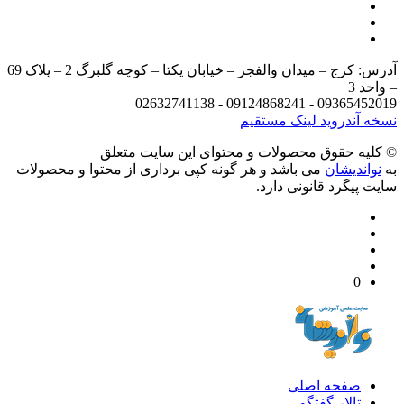
آدرس: کرج – میدان والفجر – خیابان یکتا – کوچه گلبرگ 2 – پلاک 69
د 3
09365452019 - 09124868241 - 
 آندروید
لینک مستقیم
يه حقوق محصولات و محتوای اين سایت متعلق
واندیشان
می باشد و هر گونه کپی برداری از محتوا و محصولات
 پیگرد قانونی دارد.
0
صفحه اصلی
تالار گفتگو