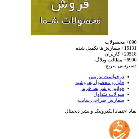
محصولات
15
سفارش‌ها تکمیل شده
20
کاربران
6
مطالب وبلاگ
رسی سریع
درخواست تدریس
فایل و محصول بفروشید
قوانین و شرایط خرید
سوالات متداول
سفارش طراحی سایت
 اعتماد الکترونیک و نشر دیجیتال