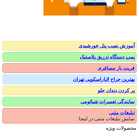
زش نصب پنل خورشیدی
 دستگاه تزریق پلاستیک
ت بار مسافری
رین جراح لاپاراسکوپی تهران
کردن دندان جلو
یندگی تعمیرات شیائومی
یغات متنی
یش تبلیغات متنی در اینجا
ولات ویژه