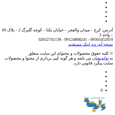
آدرس: کرج – میدان والفجر – خیابان یکتا – کوچه گلبرگ 2 – پلاک 69
د 3
09365452019 - 09124868241 - 
 آندروید
لینک مستقیم
يه حقوق محصولات و محتوای اين سایت متعلق
واندیشان
می باشد و هر گونه کپی برداری از محتوا و محصولات
 پیگرد قانونی دارد.
0