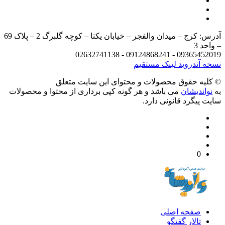
آدرس: کرج – میدان والفجر – خیابان یکتا – کوچه گلبرگ 2 – پلاک 69
د 3
09365452019 - 09124868241 - 
 آندروید
لینک مستقیم
يه حقوق محصولات و محتوای اين سایت متعلق
واندیشان
می باشد و هر گونه کپی برداری از محتوا و محصولات
 پیگرد قانونی دارد.
0
صفحه اصلی
تالار گفتگو