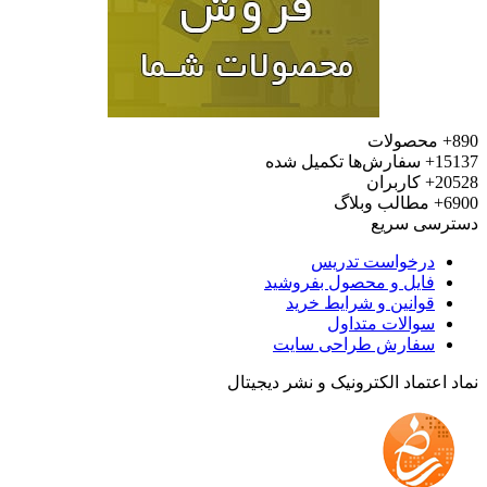
محصولات
15
سفارش‌ها تکمیل شده
20
کاربران
6
مطالب وبلاگ
رسی سریع
درخواست تدریس
فایل و محصول بفروشید
قوانین و شرایط خرید
سوالات متداول
سفارش طراحی سایت
 اعتماد الکترونیک و نشر دیجیتال