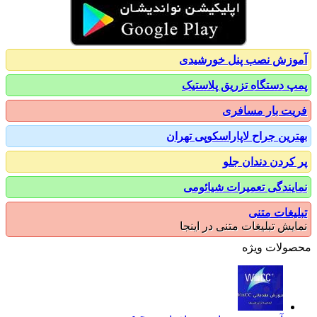
زش نصب پنل خورشیدی
 دستگاه تزریق پلاستیک
ت بار مسافری
رین جراح لاپاراسکوپی تهران
کردن دندان جلو
یندگی تعمیرات شیائومی
یغات متنی
یش تبلیغات متنی در اینجا
ولات ویژه