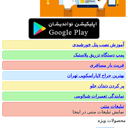
زش نصب پنل خورشیدی
 دستگاه تزریق پلاستیک
ت بار مسافری
رین جراح لاپاراسکوپی تهران
کردن دندان جلو
یندگی تعمیرات شیائومی
یغات متنی
یش تبلیغات متنی در اینجا
ولات ویژه