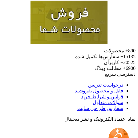
محصولات
15
سفارش‌ها تکمیل شده
20
کاربران
6
مطالب وبلاگ
رسی سریع
درخواست تدریس
فایل و محصول بفروشید
قوانین و شرایط خرید
سوالات متداول
سفارش طراحی سایت
 اعتماد الکترونیک و نشر دیجیتال