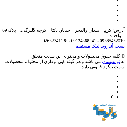
آدرس: کرج – میدان والفجر – خیابان یکتا – کوچه گلبرگ 2 – پلاک 69
د 3
09365452019 - 09124868241 - 
 آندروید
لینک مستقیم
يه حقوق محصولات و محتوای اين سایت متعلق
واندیشان
می باشد و هر گونه کپی برداری از محتوا و محصولات
 پیگرد قانونی دارد.
0