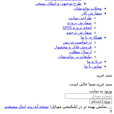
طرح توجیهی و امکان سنجی
مجلات نواندیشان
سفارش کار
طراحی سایت
سفارش پروژه
انجام پروژه SPSS
سفارش ترجمه
همکاری با ما
درخواست تدریس
فروش فایل و محصول
ارسال مطلب
تبلیغات در نواندیشان
درباره ما
تماس با ما
خرید
خرید شما خالی است.
 به سایت
 | ثبت‌نام
مایش بهینه تر در اپلیکیشن موبایل!
نسخه آندروید
لینک مستقیم