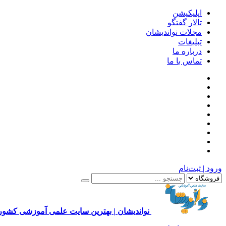
اپلیکیشن
تالار گفتگو
مجلات نواندیشان
تبلیغات
درباره ما
تماس با ما
ورود | ثبت‌نام
نواندیشان | بهترین سایت علمی آموزشی کشور