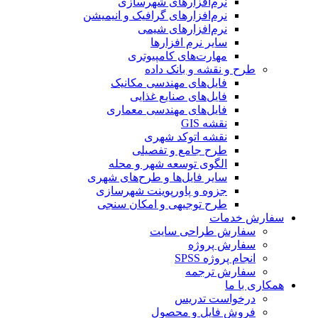
نرم‌افزارهای شهرسازی
نرم‌افزارهای گرافیک و انیمیشن
نرم‌افزارهای شیمی
سایر نرم افزارها
مهارت‌های کامپیوتری
طرح و نقشه و بانک داده
فایل‌های مهندسی مکانیک
فایل‌های صنایع غذایی
فایل‌های مهندسی معماری
نقشه GIS
نقشه اتوکد شهری
طرح جامع و تفصیلی
الگوی توسعه شهر و محله
سایر فایل‌ها و طرح‌های شهری
جزوه و پاورپوینت شهرسازی
طرح توجیهی و امکان سنجی
سفارش خدمات
سفارش طراحی سایت
سفارش پروژه
انجام پروژه SPSS
سفارش ترجمه
همکاری با ما
درخواست تدریس
فروش فایل و محصول