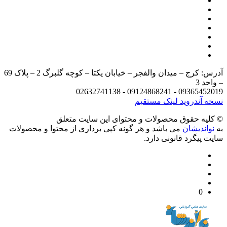
آدرس: کرج – میدان والفجر – خیابان یکتا – کوچه گلبرگ 2 – پلاک 69
د 3
09365452019 - 09124868241 - 
 آندروید
لینک مستقیم
يه حقوق محصولات و محتوای اين سایت متعلق
واندیشان
می باشد و هر گونه کپی برداری از محتوا و محصولات
 پیگرد قانونی دارد.
0