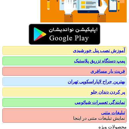
زش نصب پنل خورشیدی
 دستگاه تزریق پلاستیک
ت بار مسافری
رین جراح لاپاراسکوپی تهران
کردن دندان جلو
یندگی تعمیرات شیائومی
یغات متنی
یش تبلیغات متنی در اینجا
ولات ویژه