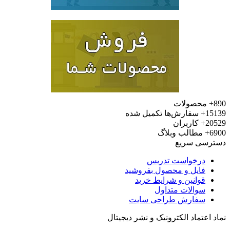
محصولات
15
سفارش‌ها تکمیل شده
20
کاربران
6
مطالب وبلاگ
رسی سریع
درخواست تدریس
فایل و محصول بفروشید
قوانین و شرایط خرید
سوالات متداول
سفارش طراحی سایت
 اعتماد الکترونیک و نشر دیجیتال