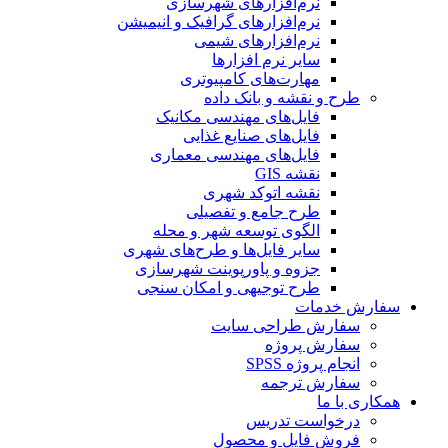
نرم‌افزارهای شهرسازی
نرم‌افزارهای گرافیک و انیمیشن
نرم‌افزارهای شیمی
سایر نرم افزارها
مهارت‌های کامپیوتری
طرح و نقشه و بانک داده
فایل‌های مهندسی مکانیک
فایل‌های صنایع غذایی
فایل‌های مهندسی معماری
نقشه GIS
نقشه اتوکد شهری
طرح جامع و تفصیلی
الگوی توسعه شهر و محله
سایر فایل‌ها و طرح‌های شهری
جزوه و پاورپوینت شهرسازی
طرح توجیهی و امکان سنجی
سفارش خدمات
سفارش طراحی سایت
سفارش پروژه
انجام پروژه SPSS
سفارش ترجمه
همکاری با ما
درخواست تدریس
فروش فایل و محصول