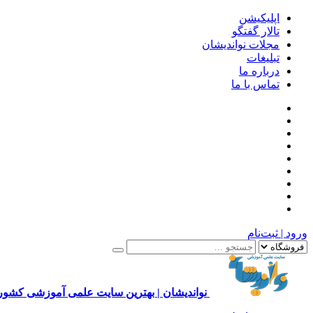
اپلیکیشن
تالار گفتگو
مجلات نواندیشان
تبلیغات
درباره ما
تماس با ما
ورود | ثبت‌نام
نواندیشان | بهترین سایت علمی آموزشی کشور