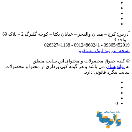
آدرس: کرج – میدان والفجر – خیابان یکتا – کوچه گلبرگ 2 – پلاک 69
د 3
09365452019 - 09124868241 - 
 آندروید
لینک مستقیم
يه حقوق محصولات و محتوای اين سایت متعلق
واندیشان
می باشد و هر گونه کپی برداری از محتوا و محصولات
 پیگرد قانونی دارد.
0