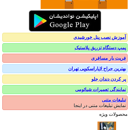
زش نصب پنل خورشیدی
 دستگاه تزریق پلاستیک
ت بار مسافری
رین جراح لاپاراسکوپی تهران
کردن دندان جلو
یندگی تعمیرات شیائومی
یغات متنی
یش تبلیغات متنی در اینجا
ولات ویژه