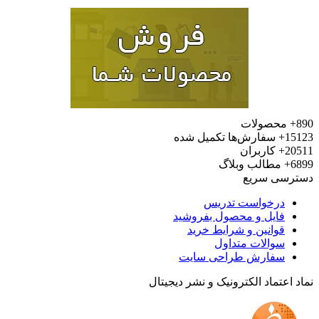
محصولات
15
سفارش‌ها تکمیل شده
20
کاربران
6
مطالب وبلاگ
رسی سریع
درخواست تدریس
فایل و محصول بفروشید
قوانین و شرایط خرید
سوالات متداول
سفارش طراحی سایت
 اعتماد الکترونیک و نشر دیجیتال