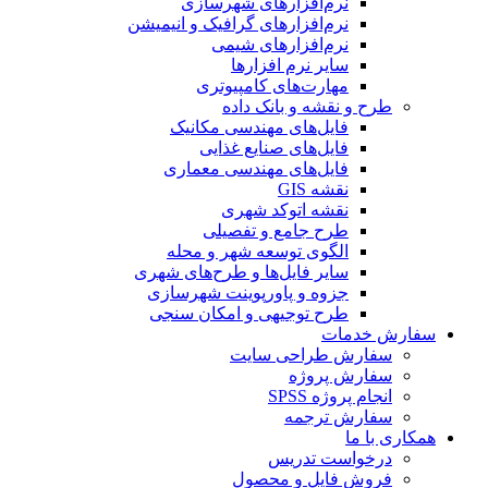
نرم‌افزارهای شهرسازی
نرم‌افزارهای گرافیک و انیمیشن
نرم‌افزارهای شیمی
سایر نرم افزارها
مهارت‌های کامپیوتری
طرح و نقشه و بانک داده
فایل‌های مهندسی مکانیک
فایل‌های صنایع غذایی
فایل‌های مهندسی معماری
نقشه GIS
نقشه اتوکد شهری
طرح جامع و تفصیلی
الگوی توسعه شهر و محله
سایر فایل‌ها و طرح‌های شهری
جزوه و پاورپوینت شهرسازی
طرح توجیهی و امکان سنجی
سفارش خدمات
سفارش طراحی سایت
سفارش پروژه
انجام پروژه SPSS
سفارش ترجمه
همکاری با ما
درخواست تدریس
فروش فایل و محصول