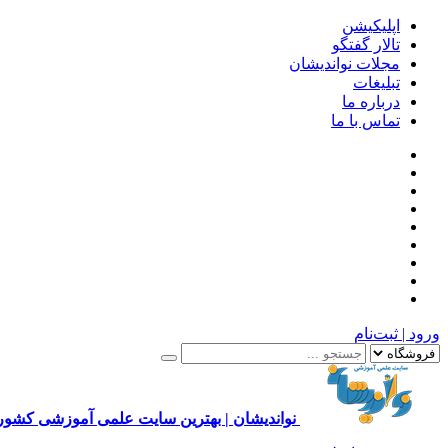
اپلیکیشن
تالار گفتگو
مجلات نواندیشان
تبلیغات
درباره ما
تماس با ما
ورود | ثبت‌نام
نواندیشان | بهترین سایت علمی آموزشی کشور