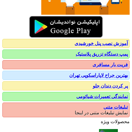
زش نصب پنل خورشیدی
 دستگاه تزریق پلاستیک
ت بار مسافری
رین جراح لاپاراسکوپی تهران
کردن دندان جلو
یندگی تعمیرات شیائومی
یغات متنی
یش تبلیغات متنی در اینجا
ولات ویژه