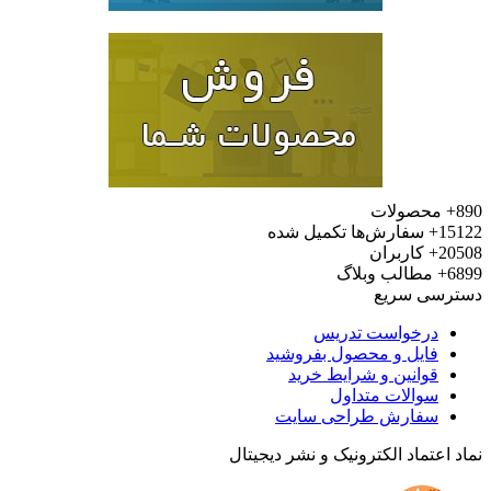
محصولات
15
سفارش‌ها تکمیل شده
20
کاربران
6
مطالب وبلاگ
رسی سریع
درخواست تدریس
فایل و محصول بفروشید
قوانین و شرایط خرید
سوالات متداول
سفارش طراحی سایت
 اعتماد الکترونیک و نشر دیجیتال