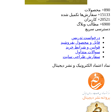
محصولات
15
سفارش‌ها تکمیل شده
20
کاربران
6
مطالب وبلاگ
رسی سریع
درخواست تدریس
فایل و محصول بفروشید
قوانین و شرایط خرید
سوالات متداول
سفارش طراحی سایت
 اعتماد الکترونیک و نشر دیجیتال