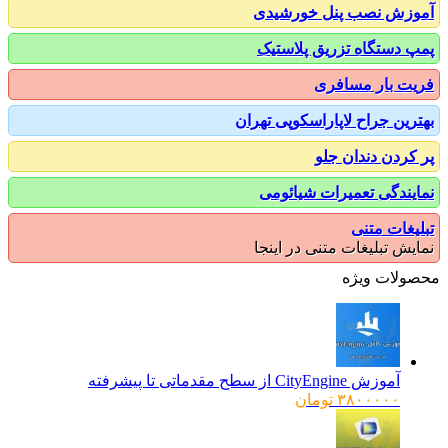
زش نصب پنل خورشیدی
 دستگاه تزریق پلاستیک
ت بار مسافری
رین جراح لاپاراسکوپی تهران
کردن دندان جلو
یندگی تعمیرات شیائومی
یغات متنی
یش تبلیغات متنی در اینجا
ولات ویژه
آموزش CityEngine از سطح مقدماتی تا پیشرفته
۳۸۰۰۰۰۰
تومان