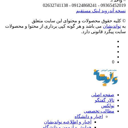
د 3
09365452019 - 09124868241 - 
 آندروید
لینک مستقیم
يه حقوق محصولات و محتوای اين سایت متعلق
واندیشان
می باشد و هر گونه کپی برداری از محتوا و محصولات
 پیگرد قانونی دارد.
0
صفحه اصلی
تالار گفتگو
نولکس
مطالب تخصصی
اخبار و دانشگاه
اخبار و اطلاعیه نواندیشان
همایش و آزمون و دانشگاه