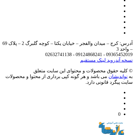
آدرس: کرج – میدان والفجر – خیابان یکتا – کوچه گلبرگ 2 – پلاک 69
د 3
09365452019 - 09124868241 - 
 آندروید
لینک مستقیم
يه حقوق محصولات و محتوای اين سایت متعلق
واندیشان
می باشد و هر گونه کپی برداری از محتوا و محصولات
 پیگرد قانونی دارد.
0