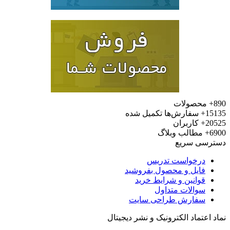
محصولات
15
سفارش‌ها تکمیل شده
20
کاربران
6
مطالب وبلاگ
رسی سریع
درخواست تدریس
فایل و محصول بفروشید
قوانین و شرایط خرید
سوالات متداول
سفارش طراحی سایت
 اعتماد الکترونیک و نشر دیجیتال