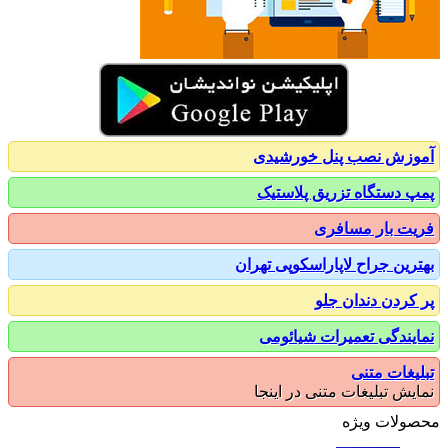
زش نصب پنل خورشیدی
 دستگاه تزریق پلاستیک
ت بار مسافری
رین جراح لاپاراسکوپی تهران
کردن دندان جلو
یندگی تعمیرات شیائومی
یغات متنی
یش تبلیغات متنی در اینجا
ولات ویژه