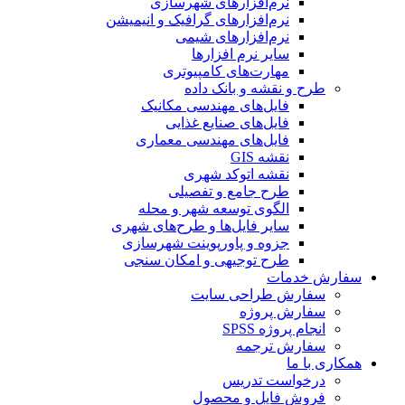
نرم‌افزارهای شهرسازی
نرم‌افزارهای گرافیک و انیمیشن
نرم‌افزارهای شیمی
سایر نرم افزارها
مهارت‌های کامپیوتری
طرح و نقشه و بانک داده
فایل‌های مهندسی مکانیک
فایل‌های صنایع غذایی
فایل‌های مهندسی معماری
نقشه GIS
نقشه اتوکد شهری
طرح جامع و تفصیلی
الگوی توسعه شهر و محله
سایر فایل‌ها و طرح‌های شهری
جزوه و پاورپوینت شهرسازی
طرح توجیهی و امکان سنجی
سفارش خدمات
سفارش طراحی سایت
سفارش پروژه
انجام پروژه SPSS
سفارش ترجمه
همکاری با ما
درخواست تدریس
فروش فایل و محصول