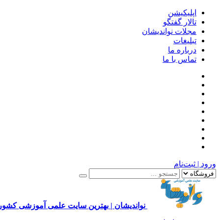
اپلیکیشن
تالار گفتگو
مجلات نواندیشان
تبلیغات
درباره ما
تماس با ما
ورود | ثبت‌نام
نواندیشان | بهترین سایت علمی آموزشی کشور