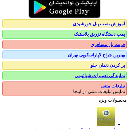
زش نصب پنل خورشیدی
 دستگاه تزریق پلاستیک
ت بار مسافری
رین جراح لاپاراسکوپی تهران
کردن دندان جلو
یندگی تعمیرات شیائومی
یغات متنی
یش تبلیغات متنی در اینجا
ولات ویژه