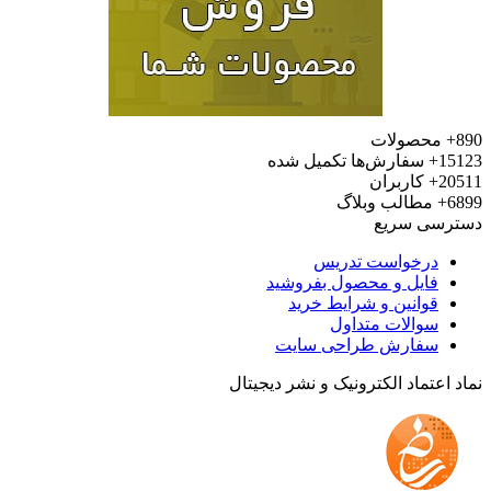
محصولات
15
سفارش‌ها تکمیل شده
20
کاربران
6
مطالب وبلاگ
رسی سریع
درخواست تدریس
فایل و محصول بفروشید
قوانین و شرایط خرید
سوالات متداول
سفارش طراحی سایت
 اعتماد الکترونیک و نشر دیجیتال