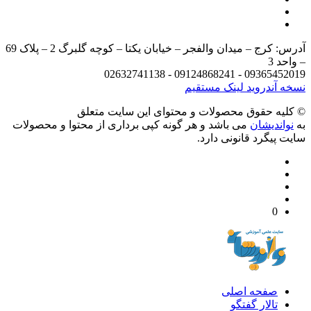
آدرس: کرج – میدان والفجر – خیابان یکتا – کوچه گلبرگ 2 – پلاک 69
د 3
09365452019 - 09124868241 - 
 آندروید
لینک مستقیم
يه حقوق محصولات و محتوای اين سایت متعلق
واندیشان
می باشد و هر گونه کپی برداری از محتوا و محصولات
 پیگرد قانونی دارد.
0
صفحه اصلی
تالار گفتگو