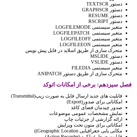
دستور TEXTSCR
دستور GRAPHSCR
دستور RESUME
دستور RSCRIPT
متغیر سیستمی LOGFILEMODE
متغیر سیستمی LOGFILEPATCH
متغیر سیستمی LOGFILEOFF
متغیر سیستمی LOGFILEEON
متحرک سازی از طریق اسلاید در فایل پیش نویس
دستور MSLIDE
دستور VSLIDE
متغیر سیستمی FILEDIA
متحرک سازی از طریق دستور ANIPATCH
فصل سیزدهم: برخی از امکانات اتوکد
قابلیت های جدید ارسال فایل به صورت زیپ(Transmittal)
امکاناتی برای صدور(Export)
صدور چیدمان فضای کاغذ
نمایش مشخصات عمومی موضوعات
ارائه گزارشی از جزئیات چاپ
امکاناتی برای متون تحت ویرایش
مکانی یابی جغرافیایی Geographic Location))
قابلیت ضبط عملکرد (Action Recorder)