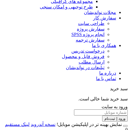
مجموعه های گرافیکی
طرح توجیهی و امکان سنجی
مجلات نواندیشان
سفارش کار
طراحی سایت
سفارش پروژه
انجام پروژه SPSS
سفارش ترجمه
همکاری با ما
درخواست تدریس
فروش فایل و محصول
ارسال مطلب
تبلیغات در نواندیشان
درباره ما
تماس با ما
سبد خرید
سبد خرید شما خالی است.
ورود به سایت
ورود | ثبت‌نام
نمایش بهینه تر در اپلیکیشن موبایل!
نسخه آندروید
لینک مستقیم
0