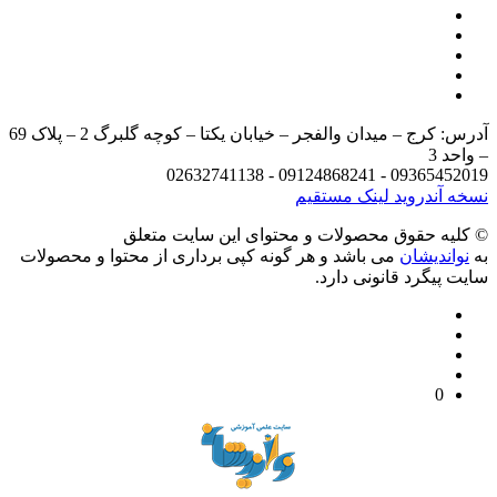
آدرس: کرج – میدان والفجر – خیابان یکتا – کوچه گلبرگ 2 – پلاک 69
– واحد 3
09365452019 - 09124868241 - 02632741138
نسخه آندروید
لینک مستقیم
© کليه حقوق محصولات و محتوای اين سایت متعلق
به
نواندیشان
می باشد و هر گونه کپی برداری از محتوا و محصولات
سایت پیگرد قانونی دارد.
0