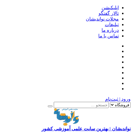
اپلیکیشن
تالار گفتگو
مجلات نواندیشان
تبلیغات
درباره ما
تماس با ما
ورود | ثبت‌نام
نواندیشان | بهترین سایت علمی آموزشی کشور