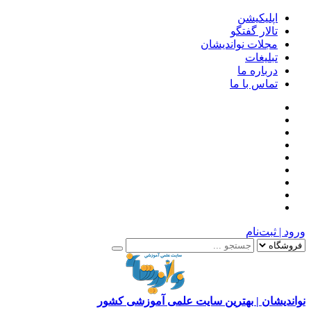
اپلیکیشن
تالار گفتگو
مجلات نواندیشان
تبلیغات
درباره ما
تماس با ما
ورود | ثبت‌نام
نواندیشان | بهترین سایت علمی آموزشی کشور