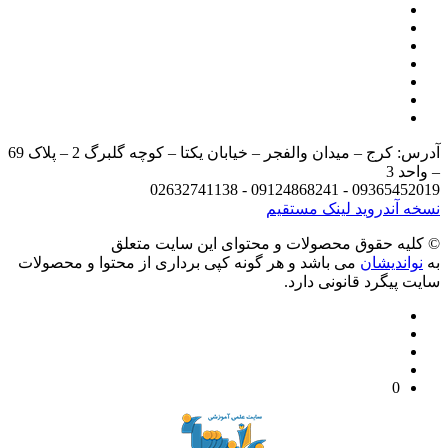
آدرس: کرج – میدان والفجر – خیابان یکتا – کوچه گلبرگ 2 – پلاک 69
– واحد 3
09365452019 - 09124868241 - 02632741138
نسخه آندروید
لینک مستقیم
© کليه حقوق محصولات و محتوای اين سایت متعلق
به
نواندیشان
می باشد و هر گونه کپی برداری از محتوا و محصولات
سایت پیگرد قانونی دارد.
0