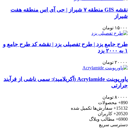
نقشه GIS منطقه ۷ شیراز | جی آی اس منطقه هفت
شیراز
۱۵۰۰۰
تومان
طرح جامع یزد | طرح تفصیلی یزد | نقشه کد طرح جامع و
۱ به ۲۰۰۰ یزد
۲۰۰۰۰
تومان
پاورپوینت Acrylamide (آکریلامید): سمی ناشی از فرآیند
حرارتی
۸۰۰۰۰
تومان
890+
محصولات
15132+
سفارش‌ها تکمیل شده
20520+
کاربران
6900+
مطالب وبلاگ
دسترسی سریع