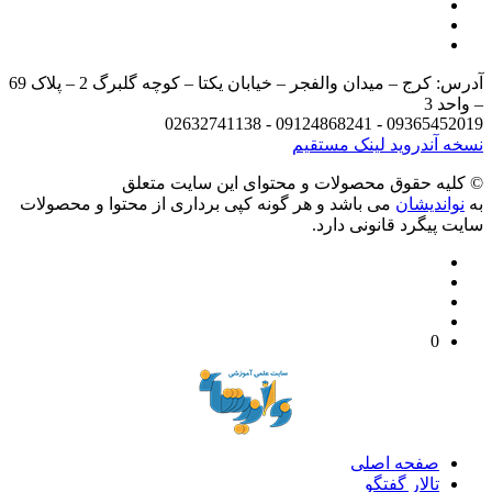
آدرس: کرج – میدان والفجر – خیابان یکتا – کوچه گلبرگ 2 – پلاک 69
– واحد 3
09365452019 - 09124868241 - 02632741138
نسخه آندروید
لینک مستقیم
© کليه حقوق محصولات و محتوای اين سایت متعلق
به
نواندیشان
می باشد و هر گونه کپی برداری از محتوا و محصولات
سایت پیگرد قانونی دارد.
0
صفحه اصلی
تالار گفتگو