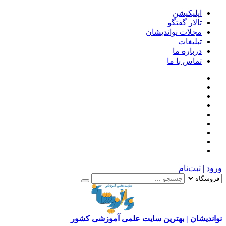
اپلیکیشن
تالار گفتگو
مجلات نواندیشان
تبلیغات
درباره ما
تماس با ما
ورود | ثبت‌نام
نواندیشان | بهترین سایت علمی آموزشی کشور