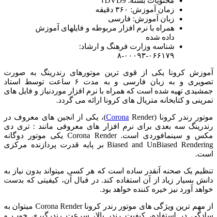
محتویات بسته: ۱DVD9
زمان آموزش: ۳۶۰ دقیقه
زبان آموزش: فارسی
همراه با نرم افزار مربوطه و فایلهای آموزش
داده شده
شناسه وزارت فرهنگ و ارشاد:
۰۶۶۱۷۹-۰۰۰۹۳-۸
آموزش کرونا یکی از قوی ترین موتورهای رندرینگ به صورت
تصویری و به زبان فارسی و به مدت ۶ ساعت توسط استاد
جمشیدی تهیه شده است که همراه با نرم افزار موردنیاز و فایل های
تمرینی و کتابخانه متریال های کرونا ارائه می گردد.
موتور رندر کرونا (
Corona
Render)، یکی از انجین های معروف در
رندرینگ سه بعدی برای نرم افزار های معروفی مانند : تری دی
مکس و سینمافوردی است. Corona Render یکی موتور دوگانه
Biased and UnBiased Rendering بر پایه قدرت پردازنده مرکزی
است.
تنظیم یک صحنه آنقدر ساده است که هر کسی میتواند بدون نیاز به
دانش بسیار زیاد از آن استفاده کند. در قبال آن، کیفیتی که بدست
خواهد آورد نیز خیره کننده خواهد بود.
از مهم ترین ویژگی های موتور رندر کرونا Corona Render میتوان به
سادگی در استفاده، کیفیت رندر بالا، سرعت رندرگیری خوب و