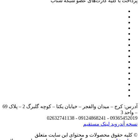
پرداخت با کلیه کارت‌های عضو شبکه شتاب
آدرس: کرج – میدان والفجر – خیابان یکتا – کوچه گلبرگ 2 – پلاک 69
– واحد 3
09365452019 - 09124868241 - 02632741138
نسخه آندروید
لینک مستقیم
© کليه حقوق محصولات و محتوای اين سایت متعلق