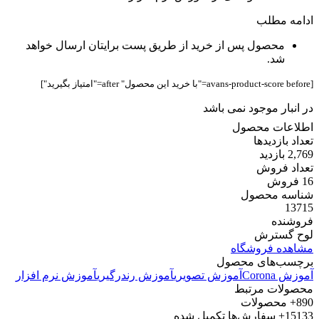
ادامه مطلب
محصول پس از خرید از طریق پست برایتان ارسال خواهد
شد.
[avans-product-score before="با خرید این محصول" after="امتیاز بگیرید"]
در انبار موجود نمی باشد
اطلاعات محصول
تعداد بازدیدها
2,769 بازدید
تعداد فروش
16 فروش
شناسه محصول
13715
فروشنده
لوح گسترش
مشاهده فروشگاه
برچسب‌های محصول
آموزش Corona
آموزش تصویری
آموزش رندرگیری
آموزش نرم افزار
محصولات مرتبط
890+
محصولات
15133+
سفارش‌ها تکمیل شده