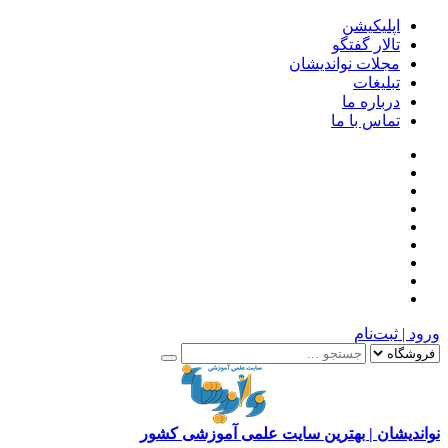
اپلیکیشن
تالار گفتگو
مجلات نواندیشان
تبلیغات
درباره ما
تماس با ما
ورود | ثبت‌نام
نواندیشان | بهترین سایت علمی آموزشی کشور