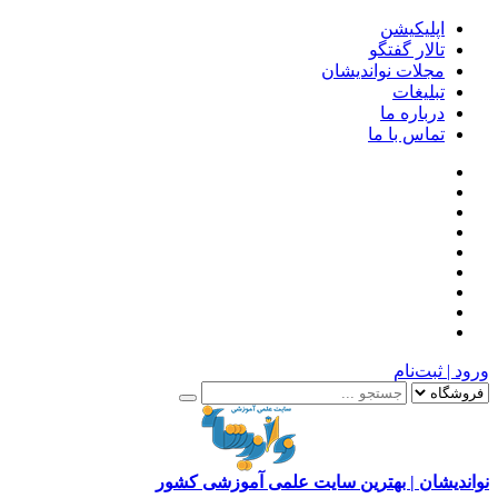
اپلیکیشن
تالار گفتگو
مجلات نواندیشان
تبلیغات
درباره ما
تماس با ما
ورود | ثبت‌نام
نواندیشان | بهترین سایت علمی آموزشی کشور