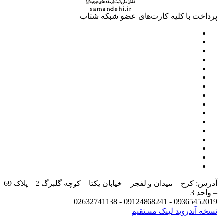
پرداخت با کلیه کارت‌های عضو شبکه شتاب
آدرس: کرج – میدان والفجر – خیابان یکتا – کوچه گلبرگ 2 – پلاک 69
– واحد 3
09365452019 - 09124868241 - 02632741138
نسخه آندروید
لینک مستقیم