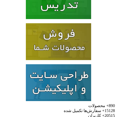
890+
محصولات
15128+
سفارش‌ها تکمیل شده
20515+
کاربران