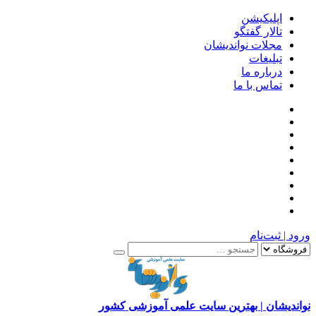
اپلیکیشن
تالار گفتگو
مجلات نواندیشان
تبلیغات
درباره ما
تماس با ما
ورود | ثبت‌نام
نواندیشان | بهترین سایت علمی آموزشی کشور