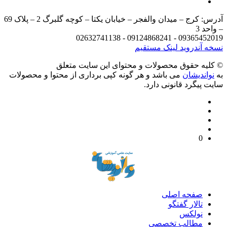
آدرس: کرج – میدان والفجر – خیابان یکتا – کوچه گلبرگ 2 – پلاک 69
– واحد 3
09365452019 - 09124868241 - 02632741138
نسخه آندروید
لینک مستقیم
© کليه حقوق محصولات و محتوای اين سایت متعلق
به
نواندیشان
می باشد و هر گونه کپی برداری از محتوا و محصولات
سایت پیگرد قانونی دارد.
0
صفحه اصلی
تالار گفتگو
نولکس
مطالب تخصصی