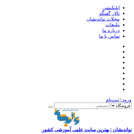
اپلیکیشن
تالار گفتگو
مجلات نواندیشان
تبلیغات
درباره ما
تماس با ما
ورود | ثبت‌نام
نواندیشان | بهترین سایت علمی آموزشی کشور