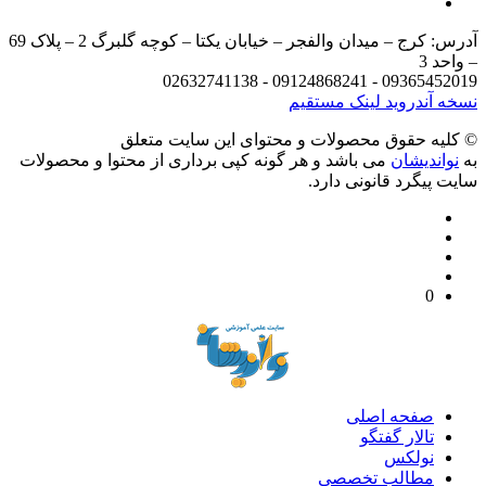
آدرس: کرج – میدان والفجر – خیابان یکتا – کوچه گلبرگ 2 – پلاک 69
– واحد 3
09365452019 - 09124868241 - 02632741138
نسخه آندروید
لینک مستقیم
© کليه حقوق محصولات و محتوای اين سایت متعلق
به
نواندیشان
می باشد و هر گونه کپی برداری از محتوا و محصولات
سایت پیگرد قانونی دارد.
0
صفحه اصلی
تالار گفتگو
نولکس
مطالب تخصصی