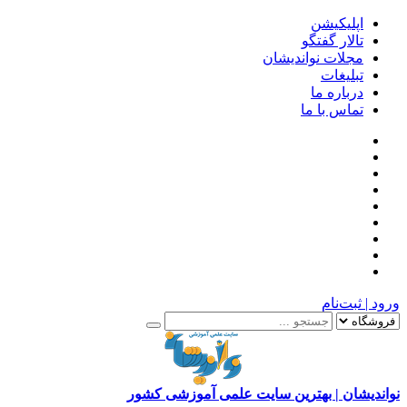
اپلیکیشن
تالار گفتگو
مجلات نواندیشان
تبلیغات
درباره ما
تماس با ما
ورود | ثبت‌نام
نواندیشان | بهترین سایت علمی آموزشی کشور