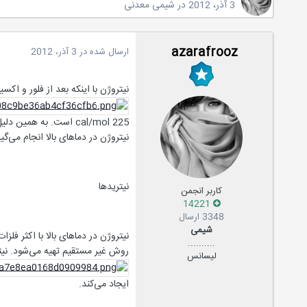
3 آذر، 2012
در
شیمی معدنی
azarafrooz
ارسال شده در
3 آذر، 2012
نیتروژن با اینکه بعد از فلور و اکسیژن بیشترین ا
cal/mol 225 است. به 
نیتروژن در دماهای بالا انجام می‌گیر
نیتریدها
کاربر انجمن
14221
3348 ارسال
شیمی
..........
روش غیر مستقیم تهیه می‌شود. نیت
لیسانس
ایجاد می‌کند.