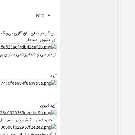
N2O
این گاز در دمای اتاق گازی بی‌رن
آور مشهور است از
در جراحی و دندانپزشکی بعنوان بی
آزید
آزید آنیون
است و عامل واکنش‌پذیر شیمی آلی 
). آزیدها معمولا ترکیباتی سمی هس