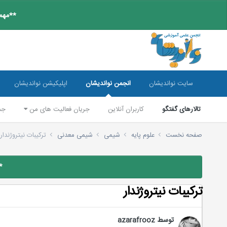
**مهم:
سایت نواندیشان
انجمن نواندیشان
اپلیکیشن نواندیشان
تالارهای گفتگو
کاربران آنلاین
جریان فعالیت های من
جس
صفحه نخست
علوم پایه
شیمی
شیمی معدنی
ترکیبات نیتروژندار
*
ترکیبات نیتروژندار
توسط
azarafrooz