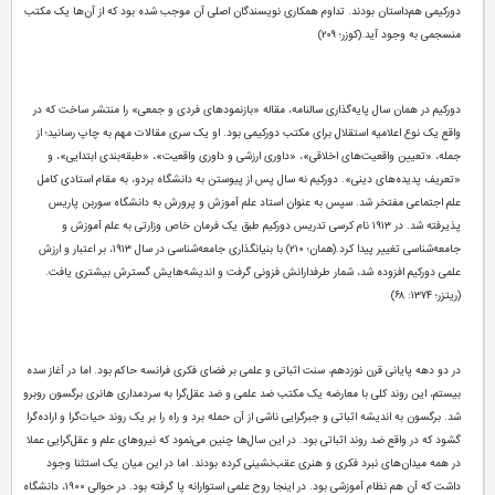
دورکیمی هم‌داستان بودند. تداوم همکاری نویسندگان اصلی آن موجب شده بود که از آن‌ها یک مکتب
منسجمی به وجود آید.(کوزر؛ ۲۰۹)
دورکیم در همان سال پایه‌گذاری سالنامه، مقاله «بازنمودهای فردی و جمعی» را منتشر ساخت که در
واقع یک نوع اعلامیه استقلال برای مکتب دورکیمی بود. او یک سری مقالات مهم به چاپ رسانید؛ از
جمله، «تعیین واقعیت‌های اخلاقی»، «داوری ارزشی و داوری واقعیت»، «طبقه‌بندی ابتدایی»، و
«تعریف پدیده‌های دینی». دورکیم نه سال پس از پیوستن به دانشگاه بردو، به مقام استادی کامل
علم اجتماعی مفتخر شد. سپس به عنوان استاد علم آموزش و پرورش به دانشگاه سوربن پاریس
پذیرفته شد. در ۱۹۱۳ نام کرسی تدریس دورکیم طبق یک فرمان خاص وزارتی به علم آموزش و
جامعه‌شناسی تغییر پیدا کرد.(همان؛ ۲۱۰) با بنیانگذاری جامعه‌شناسی در سال ۱۹۱۳، بر اعتبار و ارزش
علمی دورکیم افزوده شد، شمار طرفدارانش فزونی گرفت و اندیشه‌هایش گسترش بیشتری یافت.
(ریتزر؛ ۱۳۷۴: ۶۸)
در دو دهه پایانی قرن نوزدهم، سنت اثباتی و علمی بر فضای فکری فرانسه حاکم بود. اما در آغاز سده
بیستم، این روند کلی با معارضه یک مکتب ضد علمی و ضد عقل‌گرا به سردمداری هانری برگسون روبرو
شد. برگسون به اندیشه اثباتی و جبرگرایی ناشی از آن حمله برد و راه را بر یک روند حیات‌گرا و اراده‌گرا
گشود که در واقع ضد روند اثباتی بود. در این سال‌ها چنین می‌نمود که نیروهای علم و عقل‌گرایی عملا
در همه میدان‌های نبرد فکری و هنری عقب‌نشینی کرده بودند. اما در این میان یک استثنا وجود
داشت که آن هم نظام آموزشی بود. در اینجا روح علمی استوارانه پا گرفته بود. در حوالی ۱۹۰۰، دانشگاه