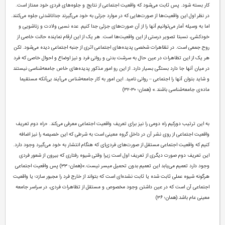
کار بسته شود. پس ثابت می‌شود که واقعیت اجتماعی از نتایج و جلوه‌های فردی خود ممتاز است.
در نظر اول این واقعیت‌ها از صورت‌هایی که در موارد جزئی به خود می‌گیرند جداناشدنی جلوه می‌کنند.
اما به وسیله آمار می‌توانیم آنها را از آن صورت‌های جزئی جدا کنیم. عده نسبی ولادت و زناشویی و
خودکشی، نسبتا تصویر درستی از این واقعیت‌ها است. هر یک از این ارقام نماینده حالت خاصی از
روح جمعی است. در تظاهرات شخصی پدیده‌های اجتماعی اثری از جنبه اجتماعی دیده می‌شود. لکن
هر یک از این تظاهرات در عین حال به سرشت بدنی و روانی فرد و نیز اوضاع و احوال خاصی که فرد
در میان آنها جا دارد بستگی بسیار دارد. از این رو امور مذکور پدیده‌های خاص جامعه‌شناسی نیستند
و شاید بتوان آنها را اجتماعی – روانی نامید. این امور به کار جامعه‌شناس می‌آیند بی‌آنکه مستقیما
ماده‌ی جامعه‌شناسی باشند.» (همان؛ ۳۰-۳۲)
به این ترتیب دورکیم راه دومی را نیز برای تعریف واقعیت اجتماعی معرفی می‌کند. «راه دوم تعریف
واقعیت اجتماعی از روی نشر آن در داخل گروه معینی است به شرطی که این خصیصه را نیز اضافه
کنیم که واقعیت اجتماعی مستقل از صورت‌های فردی‌ای که هنگام انتشار به خود می‌گیرد وجود دارد.
این تعریف دوم صورت دیگری از تعریف اول است زیرا وقتی شیوه رفتاری که بیرون از شعور فردی
وجود دارد تعمیم می‌یابد این تعمیم بدون تحمیل میسر نیست.»(همان؛ ۳۳) پس واقعیت اجتماعی
هرگونه شیوه عملی ثابت شده یا ثابت نشده‌ای است که بتواند از خارج فرد را مجبور سازد؛ یا واقعیت
اجتماعی آن است که در عین داشتن وجود مخصوص و مستقل از تظاهرات فردی، در سراسر جامعه
معینی عام باشد.(همان؛ ۳۶)