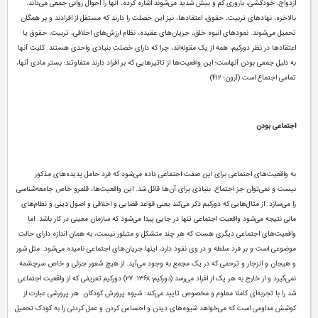
ازدواج، خودکشی، باروری کم و بیش شدید می‌شوند اشاره کرده، آنها را احوال روانی جمعی می‌داند.
بالاخره، نهادهای تربیت، حقوق، اعتقادها، نیز این خصلت را دارند که مستقل از افرادند و بر همگان
تحمیل می‌شوند. نمودهای انبوه خلق، جریان‌های عقیده، نظام ارزش‌های اخلاقی، تربیت، حقوق یا
اعتقادها در نظر دورکیم، همه از یک مقوله‌اند، چرا که دارای خصلت بنیادی واحدی هستند. کلیت آنها
به دلیل جمعی بودن آنهاست؛ این واقعیت‌ها از تاثیرهایی که بر افراد دارند متفاوتند؛ بستر مادی آنها،
تمامی اجتماع است.(آرون؛ ۴۱۲)
اجتماعی بودن
به واقعیت‌های اجتماعی برای این صفت اجتماعی داده می‌شود که فرد حامل پدیده‌های مذکور
نیست و نمی‌توان جز اجتماع، بنیادی برای آن‌ها قائل شد. این واقعیت‌ها، قلمرو خاص جامعه‌شناسی
را می‌سازد. از مثال‌هایی که دورکیم ذکر می‌کند یعنی قواعد قضایی و اخلاقی و اصول دینی و نظام‌های
مالی نتیجه می‌شود واقعیت اجتماعی تنها در جایی پیدا می‌شود که سازمان معینی در کار باشد. اما
واقعیت‌های اجتماعی دیگری هست که هر چند متشکل و متبلور نیست، به همان اندازه دارای حالت
موضوعی است و بر فرد سلطه و در وی نفوذ دارد، اینها جریان‌های اجتماعی نامیده می‌شود. مثل شور
و هیجان و انزجار و ترحمی که در یک مجمع به وجود می‌آید. از هیچ شعور جزئی و خاص سرچشمه
نمی‌گیرد و از خارج به هر یک از افراد می‌رسد.(دورکیم؛ ۱۳۶۸: ۲۷) دورکیم تعریفی که از واقعیت اجتماعی
شد را با تجربه‌ای کاملا معلوم و مخصوص تایید می‌کند: شیوه پرورش کودکان. هر پرورشی عبارت از
کوشش مداومی است که می‌خواهد شیوه‌های دیدن و احساس کردن و عمل کردنی را به کودک تحمیل