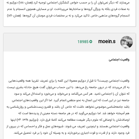
می‌سازند که دیگر نمی‌توان آن را بر حسب خواص کنشگران اجتماعی توجیه کرد.(همان؛ ۱۸۸) دورکیم نه
به صفات فردی بلکه به ویژگی گروه‌ها و ساختارها می‌پرداخت. او بر مسایلی همچون انسجام یا عدم
انسجام گروه‌های مذهبی خاص تاکید می‌کرد و نه بر مختصات فردی مومنان آن گروه‌ها. (همان؛ ۱۸۹)
moein.s
18985
واقعیت اجتماعی
واقعیت اجتماعی چیست؟ تا قبل از دورکیم معمولا این کلمه را برای تعریف تقریبا همه واقعیت‌هایی
به کار می‌بردند که در درون جامعه رخ می‌دهد. با این حساب می‌توان گفت هیچ حادثه بشری نیست
که نتوان آن را اجتماعی نامید. هر کس می‌آشامد و می‌خوابد و می‌خورد و استدلال می‌کند و سود
جامعه نیز در این است که این اعمال به نحو منظمی انجام گیرد. اما اگر این واقعیت‌های اجتماعی
باشد جامعه‌‌شناسی موضوعی نخواهد داشت که خاص آن باشد و قلمرو زیست‌شناسی و روان‌شناسی به
هم آمیخته خواهد شد. اما دورکیم می‌گوید که در هر جامعه‌ دسته معینی از پدیده‌ها است که
اوصاف‌شان با اوصافی که علوم دیگر طبیعت مطالعه می‌کنند کاملا فرق دارد. (دورکیم؛ ۱۳۶۸: ۲۴) اینها
واقعیت اجتماعی هستند و اینچنین تعریف می شوند: شیوه‌های عمل و فکر و احساس که در بیرون از
فرد وجود دارند و از قدرت و قوت اجباری برخوردارند و به وسیله آن خود را بر فرد تحمیل می‌کنند.