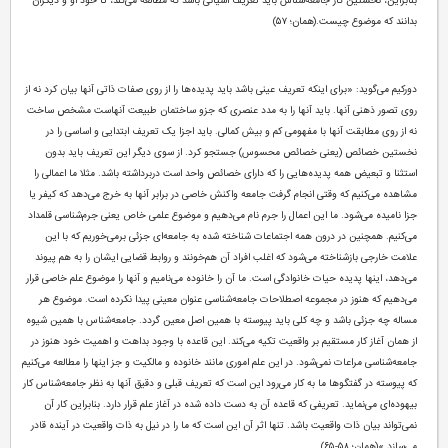
بنابراین، نخستین کار جامعه‌شناس باید تعریف اشیائی باشد که مطالعه می‌کند، تا خود او و دیگران
بدانند که موضوع چیست.(همان؛ ۵۷)
دورکیم می‌گوید: «برای اینکه تعریف عینی باشد باید پدیده‌ها را از روی صفات ذاتی آنها بیان کرد نه از
روی تصور ذهنی آنها. باید آنها را به مدد عنصری که جزو ساختمان طبیعت آنهاست مشخص ساخت
نه از روی مطابقت آنها با مفهومی کم و بیش کمالی. باید اجزا یک تعریف ابتدایی و اساسی را در
نخستین خصائص (یعنی خصائص محسوس) جستجو کرد. از سوی دیگر این تعریف باید بدون
استثنا و تبعیض همه پدیده‌هایی را که دارای خصائص واحد است دربرداشته باشد. مثلا ما اعمالی را
مشاهده می‌کنیم که وقتی انجام گرفت جامعه واکنش خاصی در برابر آنها به خرج می‌دهد که کیفر یا
جزا نامیده می‌شود. ما این اعمال را جرم نام می‌دهیم و موضوع علمی خاص یعنی جرم‌شناسی قلمداد
می‌کنیم. همچنین در درون همه اجتماعات شناخته شده به جامعه‌ای جزئی بر‌می‌خوریم که با این
علامت خارجی باز‌شناخته می‌شود که اغلب افراد آن هم‌خونند و روابط قضایی ایشان را به هم پیوند
می‌دهد، اینها پدیده حیات خانوادگی است. ما آن را خانوده می‌نامیم و آنها را موضوع علم خاصی قرار
می‌دهیم که هنوز در مجموعه اصطلاحات جامعه‌شناسی عنوان معینی پیدا نکرده است. موضوع هر
مساله چه جزئی باشد و چه کلی باید پیوسته با همین اصل معین گردد. جامعه‌شناس با همین شیوه
از همان آغاز کار مستقیم بر واقعیت تکیه می‌کند. این قاعده با وجود بداهت و اهمیت خود هنوز در
جامعه‌شناسی مراعات نمی‌شود. در این علم اموری مانند خانوده و مالکیت و جز اینها را مطالعه می‌کنیم
که پیوسته در گفتگوها ما به کار می‌رود این است که تعریف قبلی و دقیق آنها به نظر جامعه‌شناس کار
بیهوده‌ای می‌نماید. تعریفی که قاعده آن به دست داده شده در آغاز علم قرار دارد. بنابراین کار آن
نمی‌تواند بیان ذات واقعیت باشد. تنها اثر آن این است که ما را در نیل به ذات واقعیت در آینده قادر
می‌سازد.»(همان؛ ۵۸-۶۵)