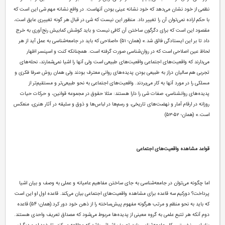
نظمی از خود نشان می‌دهد که خود نشانه عینی بودن آنهاست. در واقع نشانه مهم شی این است که
با حکم اراده نمی‌توان آن را تغییر داد. منظور این نیست که شی در قبال هر گونه تغییری عایق است،
مقصود این است که برای دگرگون ساختن آن کافی نیست و باید کوشش کمابیش رنج‌آوری به خرج
داد تا بر این ایستادگی فائق شد.» (همان؛ ۵۱) «اصلاحی که باید در جامعه‌شناسی به عمل آید از هر
لحاظ عین اصلاحی است که در روان‌شناسی صورت گرفته است. همچنانکه کنت و اسپنسر اظهار
می‌دارند که واقعیت‌های اجتماعی واقعیت‌های طبیعی است ولی آنها را اشیا نمی‌شمارند، نحله‌های
تجربی هم سالیان دراز به طبیعی بودن پدیده‌های روانی معترف بودند ولی همان روش صرفا فکری و
مسلکی را در مورد آنها به کار می‌بردند. واقعیت‌های اجتماعی به نحو طبیعی‌تر و مستقیم‌تر از
پدیده‌های روانشناسی، صفات شی را دارا هستند: مثلا حقوق در مجموعه قوانین، و حرکات حیات
روزانه در ارقام آمار و نهضت‌های تاریخی، و رسم‌ها در لباس‌ها و ذوق و سلیقه در آثار هنری، منعکس
است.» (همان؛ ۵۲-۵۳)
قواعد مشاهده واقعیت‌های اجتماعی
اما چگونه می‌توان در جامعه‌شناسی به جای ساختن مفاهیم عامیانه و عملی به وصف و بیان اشیا
پرداخت؟ دورکیم سه قاعده برای مشاهده واقعیت‌های اجتماعی بیان می‌کند. قاعده اول او این است
که باید به نحو منظم و مرتب هرگونه مفهوم پیش‌ساخته را از ذهن خود دور کرد.(همان؛ ۵۴) قاعده
دوم آنکه هر تتبع علمی به گروه معینی از پدیده‌ها مربوط می‌شود که مصداق تعریف واحدی هستند.