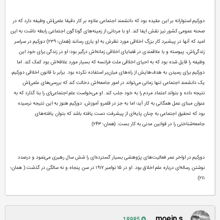
دورکیم استوارانه بر این عقیده بود که دانشمند اجتماعی علاوه بر کار دقیقا علمی‌اش وظیفه دارد که در
صحنه عمومی کشور نیز نقش ایفا کند. او با مردانی از زمینه‌های گوناگون اجتماعی رابطه داشت به این
امید که آنها در پیشبرد کار بزرگ اخلاقی مورد نظرش به او یاری رسانند.(همان؛ ۲۳۹) دورکیم در سراسر
زندگی‌اش، پیوسته و با علاقمندی در قضایای اخلاقی زمانه‌اش درگیر بود؛ او در زندگی برای خود این
وظیفه را قایل شده بود که به احیای اخلاقی ملت فرانسه که بسیار مورد علاقه‌اش بود کمک کند. اما
دورکیم برای رسیدن به هدف‌هایش از راه‌های میان‌بر استفاده نکرده بود. برابر با قانون اخلاقی دورکیم،
یک دانشمند اجتماعی تنها زمانی می‌تواند در امور جامعه‌اش دخالت کند که بررسی‌های علمی‌اش
نتیجه داده و بتواند اعتماد مردم را به خود جلب کند. او می‌خواست علم اجتماعی‌ای را بنا گذارد که به
عنوان مبنای عمل همگانی به کار آید؛ اما به جز در قلمرو آموزش، دورکیم هنوز به این نتیجه نرسیده
بود که تحقیق اجتماعی به چنان پایه‌ای از پیشرفت دست یافته باشد که بتوان یافته‌های
جامعه‌شناختی را در قوانین مدنی به کار بست. (همان؛ ۲۴۳)
دورکیم در اواخر عمر فعالیت‌های پژوهشی بسیار گسترده‌ای را شش سال رهبری می‌نمود و درصدد
نوشتن رساله‌ای درباره علم اخلاق بود. او در ۱۵ نوامبر ۱۹۱۷ در سن پنجاه و نه سالگی در گذشت.( همان؛
۲۱۱)
moein.s