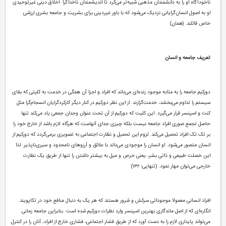
ناخودآگاه او را به دانشمندان مذهبی شبیه‌تر می‌کرد تا اندیشمندان ناخداگرا. اخلاق دینی غیرتوحیدی
او به اصول انسان‌گرایانی نزدیک می‌شود که با باور غیردینی برای بشریت و جامعه بشری ارزشی
خاص قائلند. (همان)
تعریف جامعه و انسان
دورکیم جامعه را به مثابه موجود زنده‌ای می‌داند که افراد و اجزا آن همگی در خدمت به کلیتی که بقای
سیستم را تداوم می‌بخشد، خدمت‌گزارند. از این نظر دورکیم در کنار دیگر کارکردگرایان انسجام‌گرا مثل
کنت و اسپنسر قرار می‌گیرد. این کلیت که دورکیم از آن تحت عنوان وجدان جمعی یاد می‌کند تنها
حاصل تجمع صوری افراد جامعه نیست بلکه چیزی جدای آنهاست که هرگاه لازم باشد از خارج خود را
بر تک تک افراد تحمیل می‌کند. لزوم این تحمیل و نظارت اجتماعی به تصویری برمی‌گردد که دورکیم از
انسان متصور می‌شود. او انسان را موجودی می‌داند با علائق و آرزوهای نامحدود و سیری‌ناپذیر. لذا
این خصلت طبیعی و ذاتی بشر، یعنی حرص و میل به بیشتر داشتن را تنها از طریق یک نظارت
خارجی می‌توان مهار نمود. (تنهایی؛ ۱۳۲)
افراد انسانی معمولا موجوداتی سرکش و شرور هستند که هر یک به دنبال منافع خود در تکاپویند.
انگاره‌ای که از اصل ماندگاری بهترین اسپنسر وارد نظرات دورکیم شده است. بنابراین جامعه زمانی
می‌تواند پایداری لازم را به دست آورد که از طریق فشار اجتماعی، فشاری خارج از افراد، آنان را در کنترل