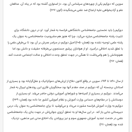
سوربن که دورکیم یکی از چهره‌های سرشناس آن بود، دژ استواری گشته بود که در پناه آن، مدافعان
علم و آزادیخواهی علیه ارتجاع ضد علمی می‌جنگیدند.(کوزر؛ ۲۲۷)
دورکیم را باید نخستین جامعه‌شناس دانشگاهی فرانسه به شمار آورد. او در درون دانشگاه برای
تثبیت رشته جامعه‌شناسی مبارزه می‌کرد، چرا که هنوز هم مشروعیت جامعه‌شناسی به عنوان یک
رشته علمی توجیه نشده بود.(همان؛ ۲۰۵) امیل دورکیم در سراسر عمرش بر آن بود تا بی‌طرفی علمی را
با تعلق شدید اخلاقی درآمیزد. او از هواداران پرشور جستجوی بی‌طرفانه حقیقت و دانش بود اما
هم‌نوعانش را هم وامی‌داشت تا همگی در جهت تحقق وحدت اخلاقی و عدالت اجتماعی خدمت کنند.
(همان؛ ۲۱۲)
از سال ۱۸۹۰ تا ۱۹۱۴، سوربن در واقع کانون دفاع از ارزش‌های دموکراتیک و عقل‌گرایانه بود و بسیاری از
استادان برجسته آن که دورکیم در صف مقدم آنها بود سخنگویان فکری این روند‌های لیبرال به شمار
می‌آمدند. دورکیم در بسیاری از کمیته‌ها و شوراهای آموزشی دولتی حاضر می‌شد. او بسیاری از
دوستانش را در مقام‌های حساس وزارت آموزش و نظام آموزشی کشور جا داده بود.(همان؛ ۲۳۹)
دورکیم به وزارت آموزش فرانسه مشورت می‌داد و می‌کوشید تا برای جامعه‌شناسی به عنوان یک درس
دبیرستانی جایی باز کند. در این سال‌ها او به تحقق آرزوی جوانی‌اش در جهت بنای یک جامعه‌شناسی
علمی در خدمت تجدید آموزش جمهوری سوم و نیز پروراندن یک اخلاق مدنی غیر مذهبی، نزدیک
شده بود.(همان؛ ۲۱۱)