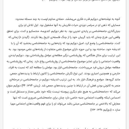
آنچه به نوشته‌های دورکیم قدرت فکری می‌بخشد، حمله‌ی مداوم اوست به چند مسئله محدود؛
مسایلی که ذهن او در سراسر دوره‌ی حیات فکریش به آنها مشغول بود. اول تلاش او برای
بنیان‌گذاری جامعه‌شناسی بر پایه‌ی تجربی بود. به نظر دورکیم، کندورسه، منتسکیو و کنت، برای تحقق
واقعی این طرح چندان که باید گریبان خود را از چنگ فلسفه‌ی تاریخ رها نکردند. (گیدنز؛ ۸) زمانی که
کنت، جامعه‌شناسی را وضع کرد، امیل دورکیم بود که پایه‌هایی به جامعه‌شناسی بخشید که آن را با
اندیشه خود، ساخته بود و این حوزه دارای موضوع علمی متفاوت از رشته‌های علمی موجود بود. به
این ترتیب برای مثال هنگامی که روان‌شناسی درگیر مطالعه‌ی عوامل روان‌شناختی بود، دورکیم ایده‌ی
واقعیت اجتماعی را برای تمایز موضوع جامعه‌شناسی از روان‌شناسی رواج دارد. زمانی که روان‌شناسی به
مطالعه عوامل درونی فرد می‌پرداخت، جامعه‌شناسی قرار بود عواملی را مطالعه کند که نسبت به افراد،
خارجی و همچنین اجباری بودند. این نوع نگرش جامعه‌شناسی را کانون ارتباط با پدید‌ه‌های جمعی
مانند گروه‌ها، جوامع و فرهنگ قرار داد. به این ترتیب اندیشه دورکیم در جامعه‌شناسی در مرحله‌ای
منجر به کانونی بودن فعلی آن در ارتباط با چنین پدیده‌های جمعی شد. (ریتزر؛ ۱۳۷۴: ۴۴) دورکیم عنوان
می‌کند که «جامعه‌شناسی به هیچ علم دیگری پیوسته نیست بلکه خود علمی ممتاز و مستقل است و
احساس اینکه واقعیت اجتماعی جنبه خاصی دارد چنان برای جامعه‌شناسی ضروری است که تنها
معارفی که بالاخص بر جامعه‌شناسی مبتنی باشد می‌تواند او را برای فهم واقعیت‌های اجتماعی مهیا
سازد.» (دورکیم؛ ۱۳۶۸: ۱۷۳)