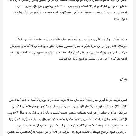
کردن آن، باید در مورد معنای قرارداد توافق داشته باشند. این توافق جمعی پیش از بستن قرارداد که
همان عنصر غیر قراردادی قرارداد است، چهارچوب نظارت هنجاربخش را می‌سازد. بدون تنظیم
اجتماعی و نوعی نظام تصویب مثبت یا منفی، هیچگونه داد و ستد و مبادله‌ای نمی‌تواند رخ دهد.
(کوزر؛ ۱۹۵)
سرانجام آثار دورکیم علاقه‌ی دیرپایی به پیامدهای عملی دانش مبتنی بر علوم اجتماعی را آشکار
می‌سازد. افکار وی در این مورد هرگز در میان مفسران بعدی، حتی برای کسانی که آماده‌ی پذیرفتن
بیشتر عقاید وی بودند مقبول نبود. (گیدنز؛ ۹) جامعه‌شناسی دورکیم بر همین پایه‌ها استوار بود. در
ادامه هر کدام از این موارد بیشتر توضیح داده خواهد شد.
زندگی
امیل دورکیم در ۱۵ آوریل سال ۱۸۵۸، یک سال بعد از مرگ کنت، در دراپی‌نال فرانسه به دنیا آمد.(ریتزر؛
۱۳۷۴: ۶۷) او از تبار فقیهان ریشه‌دار کلیمی بود. اما پس از مدتی به کاتولیسیسم علاقه پیدا کرد و
سرانجام در اوان جوانی از هر گونه تعلقات مذهبی دست کشید و یک لاادری گشت. در سال ۱۸۷۹ پس
از دو بار عدم توفیق در امتحانات ورودی توانست به مدرسه اکول نورمال راه پیدا کند.(کوزر؛ ۲۰۵) او با
برنامه درسی این مدرسه که خواندن نظم و نثر یونانی را از آشنایی با آیین‌های فلسفی نوین و یا
تازه‌ترین علوم ترجیح می‌داد مخالفت می‌ورزید. دورکیم در ۱۸۸۲ از این مدرسه فارغ‌التحصیل شد.(همان؛