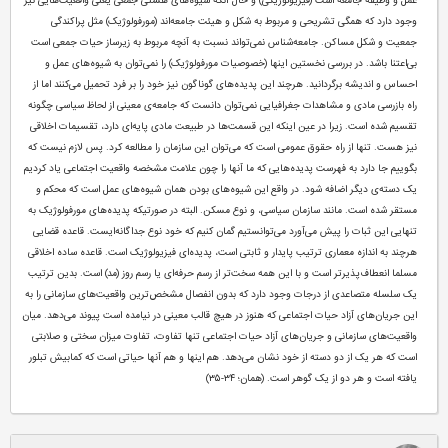
عمل و وظیفه جامعه است (فیزیولوژیکی) و حال آنکه شیوه‌های هستی جمعی یعنی واقعیت‌هایی نیز
وجود دارد که همگی تشریحی و مربوط به شکل و هیئت جامعه‌اند (مورفولوژیک) مثل پراکندگی
جمعیت و شکل مساکن. جامعه‌شناس نمی‌تواند نسبت به آنچه مربوط به زیرساز حیات جمعی است
بی‌اعتنا باشد. در بررسی نخستین اینها (خصوصیات مورفولوژیک) را نمی‌توان به شیوه‌های عمل و
احساس و اندیشه برگردانید. هرچند این پدیده‌های گوناگون نیز خود را بر فرد تحمیل می‌کنند اما از
راه بازرسی مادی و مشاهدات جغرافیایی نمی‌توان دانست که جامعه‌ی معینی از لحاظ سیاسی چگونه
تقسیم شده است. زیرا در عین اینکه این قسمت‌ها در طبیعت مادی پایه‌ای دارد، تقسیمات اخلاقی
نیز هست. تنها از راه حقوق عمومی است که می‌توان این سازمان را مطالعه کرد. پس لازم نیست که
بگوییم جا دارد به فهرست پدیده‌هایی که ما آنها را چون علامت مشخصه واقعیت‌ اجتماعی یاد کردیم
یک دسته‌ی دیگر اضافه شود. در واقع این شیوه‌های بودن همان شیوه‌های عمل است که محکم و
مستقر شده است. مانند سازمان سیاسی، و نوع مسکن. البته در صورتیکه پدید‌ه‌های مورفولوژیک به
تنهایی این ثبات را پیش می‌آورد می‌توانستیم گمان کنیم که خود نوع جداگانه‌ایست. قاعده قضایی
هرچند به اندازه معماری ترتیب پایدار و ثابتی است، پدیده‌ای فیزیولوژیک است. قاعده ساده اخلاقی
مسلما انعطاف‌پذیرتر است و با این همه سخت‌تر از رسم حرفه‌ای یا رسم روز (مد) است. بدین ترتیب
یک سلسله متصاعدی از درجات وجود دارد که بدون انفصال مشخص‌ترین واقعیت‌های سازمانی را به
این جریان‌های آزاد حیات اجتماعی که هنوز در هیچ قالب معینی در نیامده است پیوند می‌دهد. میان
واقعیت‌های سازمانی و جریان‌های آزاد حیات اجتماعی تنها تفاوت، تفاوت میزان سختی و صلابتی
است که هر یک از دو دسته از خود نشان می‌دهد. هم اینها و هم آنها حیاتی است که کمابیش تبلور
یافته است و هر دو از یک گوهر است. (همان؛ ۳۴-۳۵)