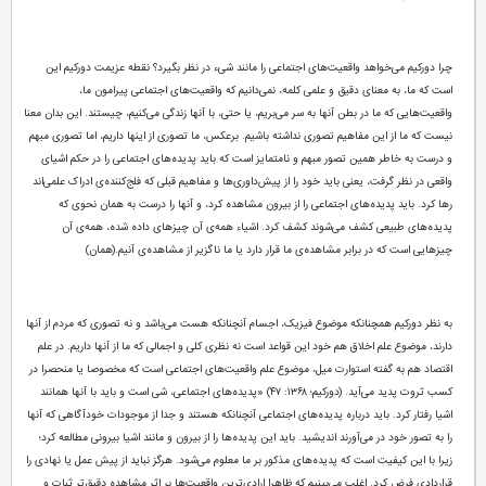
چرا دورکیم می‌خواهد واقعیت‌های اجتماعی را مانند شیء در نظر بگیرد؟ نقطه عزیمت دورکیم این
است که ما، به معنای دقیق و علمی کلمه، نمی‌دانیم که واقعیت‌های اجتماعی پیرامون ما،
واقعیت‌هایی که ما در بطن آنها به سر می‌بریم، یا حتی، با آنها زندگی می‌کنیم، چیستند. این بدان معنا
نیست که ما از این مفاهیم تصوری نداشته باشیم. برعکس، ما تصوری از اینها داریم، اما تصوری مبهم
و درست به خاطر همین تصور مبهم و نامتمایز است که باید پدیده‌های اجتماعی را در حکم اشیای
واقعی در نظر گرفت، یعنی باید خود را از پیش‌داوری‌ها و مفاهیم قبلی که فلج‌کننده‌ی ادراک علمی‌اند
رها کرد. باید پدیده‌های اجتماعی را از بیرون مشاهده کرد، و آنها را درست به همان نحوی که
پدیده‌های طبیعی کشف می‌شوند کشف کرد. اشیاء همه‌ی آن چیزهای داده شده، همه‌ی آن
چیزهایی است که در برابر مشاهده‌ی ما قرار دارد یا ما ناگزیر از مشاهده‌ی آنیم.(همان)
به نظر دورکیم همچنانکه موضوع فیزیک، اجسام آنچنانکه هست می‌باشد و نه تصوری که مردم از آنها
دارند، موضوع علم اخلاق هم خود این قواعد است نه نظری کلی و اجمالی که ما از آنها داریم. در علم
اقتصاد هم به گفته استوارت میل، موضوع علم واقعیت‌های اجتماعی است که مخصوصا یا منحصرا در
کسب ثروت پدید می‌آید. (دورکیم؛ ۱۳۶۸: ۴۷) «پدیده‌های اجتماعی، شی است و باید با آنها همانند
اشیا رفتار کرد. باید درباره پدیده‌های اجتماعی آنچنانکه هستند و جدا از موجودات خودآگاهی که آنها
را به تصور خود در می‌آورند اندیشید. باید این پدیده‌ها را از بیرون و مانند اشیا بیرونی مطالعه کرد؛
زیرا با این کیفیت است که پدیده‌های مذکور بر ما معلوم می‌شود. هرگز نباید از پیش عمل یا نهادی را
قراردادی فرض کرد. اغلب می‌بینیم که ظاهرا ارادی‌ترین واقعیت‌ها بر اثر مشاهده دقیق‌تر ثبات و