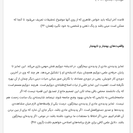
قاعده آخر اینکه باید خواص ظاهری که از روی آنها موضوع تحقیقات تعریف می‌شود تا آنجا که
ممکن است عینی باشد و رنگ ذهنی و شخصی به خود نگیرد.(همان؛ ۶۶)
واقعیت‌های بهنجار و نابهنجار
تمایز پدیده‌ی عادی از پدیده‌ی بیمارگون، در اندیشه دورکیم نقش مهمی بازی می‌کند. این تمایز تا
پایان حرفه‌ی علمی دورکیم همچنان بنیاد اندیشه‌ی او را تشکیل می‌دهد، هر چند که وی در آخرین
دوره‌ی کار خویش، یعنی در دوره‌ی مصادف با نگارش صور بنیانی حیات دینی دیگر چندان از آن بهره
نگرفته است. اهمیت این تمایز ناشی از نیات اصلاح‌طلبانه‌ی دورکیم است. هرچند دورکیم مصمم است
که یک دانشمند محض باقی بماند لکن این تصمیم مانع از تصدیق این قضیه نیست که اگر
جامعه‌شناسی به نتایجی که مایه‌ی بهبود وضع جامعه شوند نینجامد شایسته‌ی یک ساعت زحمت هم
نیست. تمایز پدیده‌ی عادی از پدیده‌ی بیمارگون، درست یکی از واسطه‌های لازم میان مشاهده‌ی
پدیده‌ها و صدور دستورالعمل است. اگر پدیده‌ای عادی باشد، دیگر جای آن ندارد که برای از بین بردن
آن اقدام کنیم، حتی اگر اخلاقا با معتقدات ما برخورد داشته باشد؛ در عوض، اگر پدیده‌ای بیمارگون
باشد، دلایل علمی کافی برای طرح برنامه‌های اصلاحی خواهیم داشت.(آرون؛ ۴۱۷)