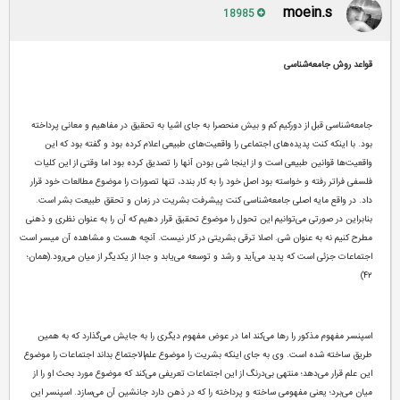
moein.s
18985
قواعد روش جامعه‌شناسی
جامعه‌شناسی قبل از دورکیم کم و بیش منحصرا به جای اشیا به تحقیق در مفاهیم و معانی پرداخته
بود. با اینکه کنت پدیده‌های اجتماعی را واقعیت‌های طبیعی اعلام کرده بود و گفته بود که این
واقعیت‌ها قوانین طبیعی است و از اینجا شی بودن آنها را تصدیق کرده بود اما وقتی از این کلیات
فلسفی فراتر رفته و خواسته بود اصل خود را به کار بندد، تنها تصورات را موضوع مطالعات خود قرار
داد. در واقع مایه اصلی جامعه‌شناسی کنت پیشرفت بشریت در زمان و تحقق طبیعت بشر است.
بنابراین در صورتی می‌توانیم این تحول را موضوع تحقیق قرار دهیم که آن را به عنوان نظری و ذهنی
مطرح کنیم نه به عنوان شی. اصلا ترقی بشریتی در کار نیست. آنچه هست و مشاهده آن میسر است
اجتماعات جزئی است که پدید می‌آید و رشد و توسعه می‌یابد و جدا از یکدیگر از میان می‌رود.(همان؛
۴۲)
اسپنسر مفهوم مذکور را رها می‌کند اما در عوض مفهوم دیگری را به جایش می‌گذارد که به همین
طریق ساخته شده است. وی به جای اینکه بشریت را موضوع علم‌الاجتماع بداند اجتماعات را موضوع
این علم قرار می‌دهد؛ منتهی بی‌درنگ از این اجتماعات تعریفی می‌کند که موضوع مورد بحث او را از
میان می‌برد؛ یعنی مفهومی ساخته و پرداخته را که در ذهن دارد جانشین آن می‌سازد. اسپنسر این