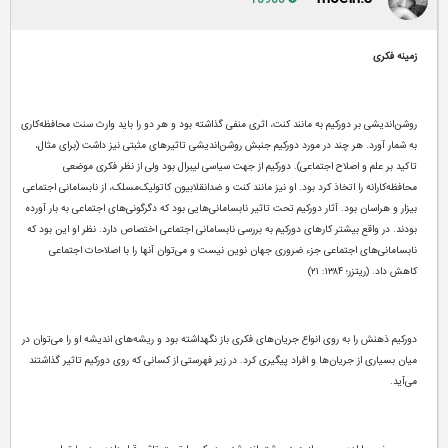
18985
زمینه فکری
روشن‌اندیشی بر دورکیم به مانند کنت، اثری منفی گذاشته بود و هر دو را باید وارث سنت محافظه‌کاری
به شمار آورد. هر چند در مورد دورکیم جنبش روشن‌اندیشی تاثیرهای مثبتی نیز داشت (برای مثال،
تاکید بر علم و اصلاح اجتماعی). دورکیم از جهت سیاسی لیبرال بود ولی از نظر فکری موضعی
محافظه‌کارانه را اتخاذ کرد بود. او نیز مانند کنت و ضدانقلابیون کاتولیک‌مسلک، از نابسامانی اجتماعی
بیزار و هراسان بود. آثار دورکیم تحت تاثیر نابسامانی‌هایی‌ بود که دگرگونی‌های اجتماعی به بار آورده
بودند. در واقع بیشتر کارهای دورکیم به بررسی نابسامانی‌ اجتماعی اختصاص دارد. نظر او این بود که
نابسامانی‌های اجتماعی جزء ضروری جهان نوین نیست و می‌توان آنها را با اصلاحات اجتماعی
کاهش داد. (ریتزر؛ ۱۳۸۴: ۲۱)
دورکیم ذهنش را به روی انواع جریان‌های فکری باز نگهداشته بود و ریشه‌های اندیشه او را می‌توان در
میان بسیاری از جریان‌ها و افراد پیگیری کرد. در زیر فهرستی از کسانی که روی دورکیم تاثیر گذاشتند
می‌آید.