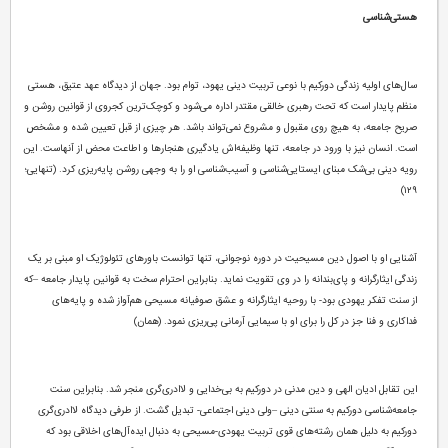
هستی‌شناسی
سال‌های اولیه زندگی دورکیم با نوعی تربیت دینی یهود، توام بود. جهان از دیدگاه عهد عتیق، هستی
منظم پایدار است که تحت رهبری خالقی مقتدر اداره می‌شود و کوچک‌ترین کجروی از قوانین روشن و
صریح جامعه، به هیچ روی مقبول و مشروع نمی‌تواند باشد. هر چیزی از قبل تعیین شده و مشخص
است. انسان نیز با ورود در جامعه، تنها وظیفه‌اش یادگیری هنجارها و اطاعت محض از آنهاست. این
رویه دینی بی‌شک مبنای ایستایی‌شناسی و آسیب‌شناسی او را به وجهی روشن پایه‌ریزی کرد. (تنهایی؛
۱۲۹)
آشنایی او با اصول دین مسیحیت در دوره نوجوانی، تنها توانست باورهای تئولوژیک او مبنی بر یک
زندگی ایثارگرانه و پای‌بندانه را در وی تقویت نماید. بنابراین احترام سخت به قوانین پایدار جامعه –که
از سنت تفکر یهودی بود- با روحیه ایثارگرانه و عشق صوفیانه مسیحی هم‌آواز شده و پایه‌های
فداکاری و فنا جز در کل را برای او با سیمایی آرمانی پی‌ریزی نمود. (همان)
این تقابل ادیان الهی و دین مدنی در دورکیم به بی‌خدایی و لاادری‌گری منجر شد. بنابراین سنت
جامعه‌شناسی دورکیم به سنتی دینی –ولی دینی اجتماعی- تبدیل گشت. از طرفی دیدگاه لاادری‌گری
دورکیم به دلیل همان رشته‌های قوی تربیت یهودی-مسیحی به دنبال ایده‌آل‌های اخلاقی بود که