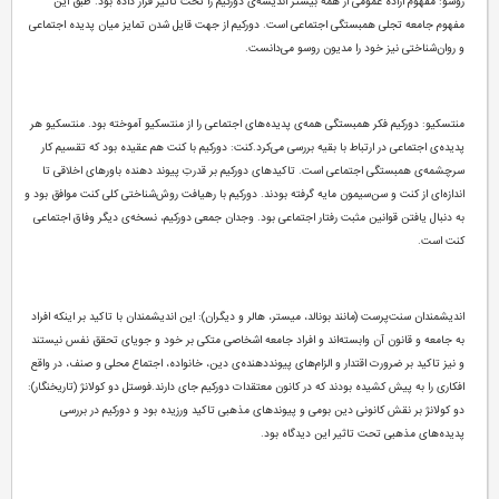
روسو: مفهوم اراده عمومی از همه بیشتر اندیشه‌ی دورکیم را تحت تاثیر قرار داده بود. طبق این
مفهوم جامعه تجلی همبستگی اجتماعی است. دورکیم از جهت قایل شدن تمایز میان پدیده اجتماعی
و روان‌شناختی نیز خود را مدیون روسو می‌دانست.
منتسکیو: دورکیم فکر همبستگی همه‌ی پدیده‌های اجتماعی را از منتسکیو آموخته بود. منتسکیو هر
پدیده‌ی اجتماعی در ارتباط با بقیه بررسی می‌کرد.
کنت: دورکیم با کنت هم عقیده بود که تقسیم کار
سرچشمه‌ی همبستگی اجتماعی است. تاکیدهای دورکیم بر قدرتِ پیوند دهنده باورهای اخلاقی تا
اندازه‌ای از کنت و سن‌سیمون مایه گرفته بودند. دورکیم با رهیافت روش‌شناختی کلی کنت موافق بود و
به دنبال یافتن قوانین مثبت رفتار اجتماعی بود. وجدان جمعی دورکیم، نسخه‌ی دیگر وفاق اجتماعی
کنت است.
اندیشمندان سنت‌پرست (مانند بونالد، میستر، هالر و دیگران): این اندیشمندان با تاکید بر اینکه افراد
به جامعه و قانون آن وابسته‌اند و افراد جامعه اشخاصی متکی بر خود و جویای تحقق نفس نیستند
و نیز تاکید بر ضرورت اقتدار و الزام‌های پیونددهنده‌ی دین، خانواده، اجتماع محلی و صنف، در واقع
افکاری را به پیش کشیده بودند که در کانون معتقدات دورکیم جای دارند.
فوستل دو کولانژ (تاریخنگار):
دو کولانژ بر نقش کانونی دین بومی و پیوند‌های مذهبی تاکید ورزیده بود و دورکیم در بررسی
پدیده‌های مذهبی تحت تاثیر این دیدگاه بود.