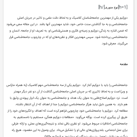
[/h]
[h=1]
نوح منوری
دورکیم یکی از مهمترین جامعه‌شناسان کلاسیک و به لحاظ دقت علمی و تاثیر در جریان اصلی
جامعه‌شناسی و به جا گذاشتن سنت خاص خود، شاید مهمترین آنها باشد. در این مقاله سعی می‌شود
که ضمن اشاره به زندگی دورکیم و زمینه‌ی فکری و هستی‌شناسی او، به تعریف او از جامعه، انسان و
جامعه‌شناسی پرداخته شود. سپس مهمترین افکار و نظریه‌های او که در چارچوب جامعه‌شناسی قرار
می‌گیرند، معرفی شود.
مقدمه
جامعه‌شناسی را باید با دورکیم آغاز کرد. دورکیم یکی از سه جامعه‌شناس مهم کلاسیک (به همراه مارکس
و وبر) است و به لحاظ تاثیری که بر جریان اصلی جامعه‌شناسی گذاشت از آن دو نفر دیگر مهمتر
است. نزد دورکیم اصلاح‌طلبی به عنوان یک هدف و جامعه‌شناسی به عنوان یک ابزار پیوندی وثیق با
هم دارند. به همین دلیل نباید هرگز جامعه‌شناسی دورکیم را جدا از اهداف که از آن انتظار داشته،
مطالعه کرد. دورکیم با جامعه‌شناسی خود چارچوبی فراهم کرده است که اهداف و انگیزه‌های خود را از
طریق آن پیگیری کرده است. بوگله می‌گوید: «مطالعات دورکیم همگی، مستقیم یا نامستقیم، به
جامعه‌شناسی اخلاقیات مربوط می‌شود. او نظری باقی نماند و نتیجه‌گیری‌های عملی، و ارائه طرقی
برای عمل اجتماعی، بلندپروازی‌های عالی او را تشکیل می‌داد. برای وصول به این مقصود، هیچ راه
دیگری جز دانش تحصلی در برابر دیدگان او پیدا نبود.» (دورکیم؛ ۱۳۶۰)