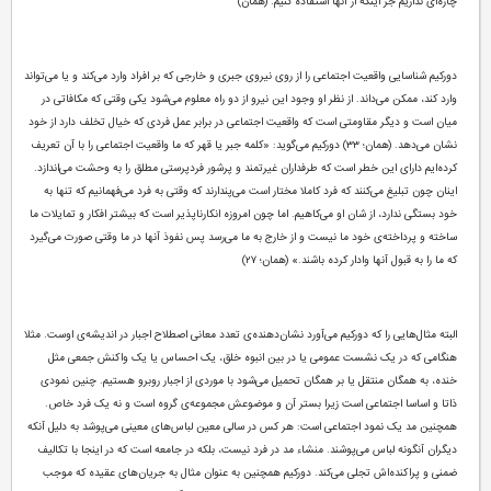
چاره‌ای نداریم جز اینکه از آنها استفاده کنیم. (همان)
دورکیم شناسایی واقعیت اجتماعی را از روی نیروی جبری و خارجی که بر افراد وارد می‌کند و یا می‌تواند
وارد کند، ممکن می‌داند. از نظر او وجود این نیرو از دو راه معلوم می‌شود یکی وقتی که مکافاتی در
میان است و دیگر مقاومتی است که واقعیت اجتماعی در برابر عمل فردی که خیال تخلف دارد از خود
نشان می‌دهد. (همان؛ ۳۳) دورکیم می‌گوید: «کلمه جبر یا قهر که ما واقعیت اجتماعی را با آن تعریف
کرده‌ایم دارای این خطر است که طرفداران غیرتمند و پرشور فردپرستی مطلق را به وحشت می‌اندازد.
اینان چون تبلیغ می‌کنند که فرد کاملا مختار است می‌پندارند که وقتی به فرد می‌فهمانیم که تنها به
خود بستگی ندارد، از شان او می‌کاهیم. اما چون امروزه انکارناپذیر است که بیشتر افکار و تمایلات ما
ساخته و پرداخته‌ی خود ما نیست و از خارج به ما می‌رسد پس نفوذ آنها در ما وقتی صورت می‌گیرد
که ما را به قبول آنها وادار کرده باشند.» (همان؛ ۲۷)
البته مثال‌هایی را که دورکیم می‌آورد نشان‌دهنده‌ی تعدد معانی اصطلاح اجبار در اندیشه‌ی اوست. مثلا
هنگامی که در یک نشست عمومی یا در بین انبوه خلق، یک احساس یا یک واکنش جمعی مثل
خنده، به همگان منتقل یا بر همگان تحمیل می‌شود با موردی از اجبار روبرو هستیم. چنین نمودی
ذاتا و اساسا اجتماعی است زیرا بستر آن و موضوعش مجموعه‌ی گروه است و نه یک فرد خاص.
همچنین مد یک نمود اجتماعی است: هر کس در سالی معین لباس‌های معینی می‌پوشد به دلیل آنکه
دیگران آنگونه لباس می‌پوشند. منشاء مد در فرد نیست، بلکه در جامعه است که در اینجا با تکالیف
ضمنی و پراکنده‌اش تجلی می‌کند. دورکیم همچنین به عنوان مثال به جریان‌های عقیده که موجب