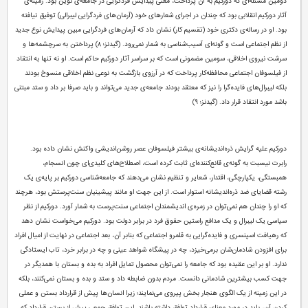
دومین مسئله‌ای که دورکیم به آن پرداخت، معنی پیدایش فردگرایی در جامعه‌ی نوین بود. زمینه‌ی
آثار دورکیم انقلابی بود که چندان در اجرای شعارهای خود (آرمان‌های فردگرایی لیبرالی) توفیق نیافته
بود. او در رساله‌ی دکتری خود (تقسیم کار) نشان داد که آرمان‌های فردگرایی مبین پیدایش نوع جدید
از نظم اجتماعی است و گونه‌ای آسیب‌شناسی به شمار نمی‌رود. (گیدنز؛ ۸) پرداختن به سرچشمه‌ها و
سرشت نیروی اخلاقی، سومین مضمونی است که بر سراسر آثار دورکیم حاکم است. او نه تنها به انتقاد
از فیلسوفان اجتماعی محافظه‌کار پرداخت که در آرزوی بازگشت به نوعی نظم اخلاقی منسوخ بودند
بلکه لیبرال‌های فایده‌گرا را نیز که معتقد بودند جامعه‌ی جدید می‌تواند و باید صرفا بر داد و ستد مبتنی
باشد مورد انتقاد قرار داد. (گیدنز؛ ۹)
دورکیم علیه گرایش ذره‌اندیشانه‌ی بیشتر فیلسوفان عصر روشن‌اندیشی واکنش نشان داده بود.
رابرت نیسبت به گونه‌ی قانع‌کننده‌ای ثابت کرده است، اصطلاح‌های کلیدی‌ای چون انسجام،
همبستگی، یکپارچگی، اقتدار، شعایر و تنظیم نشان می‌دهند که جامعه‌شناسی دورکیم بر پایه‌ی یک
رشته قضایای ضد ذره‌اندیشانه استوار است. از این جهت او مانند پیشینیان سنت‌پرستش بود، هرچند
که او را چندان هم نمی‌توان در زمره‌ی اندیشمندان اجتماعی سنت‌پرست به شمار آورد. دورکیم از نظر
سیاسی یک لیبرال و یک مدافع راستین حقوق فرد در برابر دولت بود. دورکیم می‌خواست نشان دهد
که رهیافت اسپنسری و فایده‌گرایی به قلمرو اجتماعی که بنابر آن، بعد اجتماعی در نهایت از امیال افراد
برای افزودن شادمان‌شان برمی‌خیزد، چه در پیشگاه شواهد عینی و چه در برابر خرد، تاب ایستادگی
ندارد. او بر این عقیده بود که جامعه را نمی‌توان محصول تمایل افراد به بده و بستان با همدیگر در
جهت کسب بیشترین شادمانی دانست. مردم بدون ضابطه داد و ستد و بده و بستان نمی‌کنند، بلکه
در این زمینه از یک الگوی هنجار بخش پیروی می‌نمایند؛ زیرا انسان‌ها پیش از قرارداد بستن و عملی