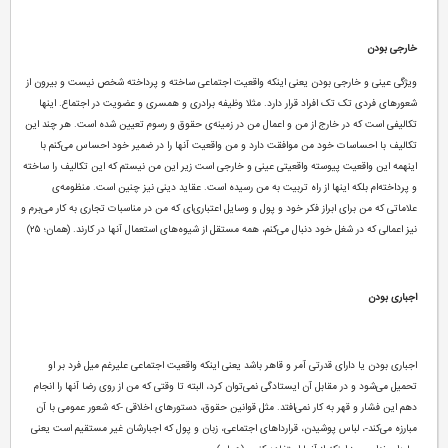
خارجی بودن
ویژگی‌ عینی و خارجی بودن یعنی اینکه واقعیت اجتماعی ساخته و پرداخته شخص نیست و بیرون از
شعورهای فردی تک تک افراد قرار دارد. مثلا وظیفه برادری و همسری و عضویت در اجتماع. اینها
تکالیفی است که در خارج از من و اعمال من در زمینه‌ی حقوق و رسوم تعیین شده است. هر چند این
تکالیف با احساسات خود من موافقت دارد و من واقعیت آنها را در ضمیر خود احساس می‌کنم با
اینهمه این واقعیت پیوسته واقعیتی عینی و خارجی است زیر این من نیستم که این تکالیف را ساخته
و پرداخته‌ام بلکه اینها از راه تربیت به من رسیده است. عقاید دینی نیز چنین است. منظومه‌ی
علاماتی که من برای ابراز فکر خود و پول و وسایل اعتباری‌ای که من در مناسبات تجاری به کار می‌برم و
نیز اعمالی که در شغل خود دنبال می‌کنم، همه مستقل از شیوه‌های استعمال آنها در کارند. (همان؛ ۲۵)
اجباری بودن
اجباری بودن یا دارای قدرتی آمر و قاهر باشد یعنی اینکه واقعیت اجتماعی علیرغم میل فرد بر او
تحمیل می‌شود و در مقابل آن ایستادگی نمی‌توان کرد، البته تا وقتی که من از روی رضا آنها را انجام
دهم این فشار و قهر به کار نمی‌افتد. مثل قوانین حقوق، دستورهای اخلاقی -که شعور عمومی با آن
مبارزه می‌کند-، لباس پوشیدن، قرارداهای اجتماعی، زبان و پول که اجبارشان غیر مستقیم است یعنی