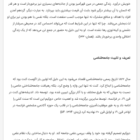
خویش درآورد. زندگی جمعی در عین قهرآمیز بودن از جاذبه‌های بسیاری نیز برخوردار است و هر قدر
که انسان با آن بیشتر درگیر شود بابت آن قیمت بیشتری باید بپردازد. به عبارت دیگر، گردهم آمدن
افراد با اهداف و منافع مشترک نه تنها موجب کسب منفعت است، بلکه نفس با هم بودن نیز برای او
لذت‌بخش می‌باشد. چرا که تنها در این شرایط است که می‌تواند احساس کند در محیطی سرشار از
دشمنی و کینه‌توزی رها نشده است. او به این دلیل به حضور در جمع تن می‌دهد که از یک زندگی
اخلاقی واحدی برخوردار باشد. (همان؛ ۱۳۳)
تعریف و تثبیت جامعه‌شناسی
سال ۱۸۲۲ تاریخ رسمی جامعه‌‌شناسی قلمداد می‌شود به این دلیل که اولین بار اگوست کنت بود که
جامعه‌شناسی را ابداع کرد. کنت نه تنها این واژه را وضع کرد، بلکه رهیافت جامعه‌شناختی خاصی را
نسبت به جهانی که به طرق مختلف و با آثار بزرگی تبیین شده بود، توسعه داد. اندیشه‌های کنت در
قرن ۱۹، در فرانسه، توسط سایرین برگزیده شد و اهمیت خاص دورکیم این است که سنت کنتی را
ادامه داد و به طور موفقیت‌آمیزی جامعه‌شناسی را در قالب یک حوزه آکادمی مشخص فرانسه در
اواخر قرن ۱۹ و اوایل قرن ۲۰ نهادینه کرد.(ریتزر؛ ۱۳۷۴: ۵۴)
دورکیم تصمیم گرفته بود خود را وقف بررسی علمی جامعه کند. او به دنبال ساختن یک نظام علمی