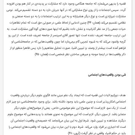
قضیه را بدیهی می‌شمارد که جامعه هنگامی وجود دارد که مشارکت بر پدیده‌ی در کنار هم بودن افزوده
گردد. سپس اجتماعات را از روی نوع مشارکتی که در آنها جریان دارد به دو دسته تقسیم می‌کند. نوعی
مشارکت غیرارادی است و نوع دیگر هشیارانه و به این ترتیب اجتماعات را به دو دسته صنعتی و
نظامی تقسیم می‌کند.(همان؛ ۴۴) چنین ادعایی از لحاظ علمی در صورتی حق است که تمام تظاهرات
حیات جمعی را از مد نظر گذرانیده و نشان داده باشیم که اینها صورت‌های گوناگون مشارکت است. به
این ترتیب جامعه تعریف نشده است تنها تصور آقای اسپنسر از جامعه تعریف شده است. از این رو
گرچه وانمود می‌کند که به شیوه تجربی گام بر‌می‌دارد اما چون واقعیت‌هایی که در جامعه‌شناسی او
فراهم آمده است بیشتر از وصف و تبیین اشیا، صورت تحلیل مفاهیم را دارد پس ظاهرا منظور او از
ذکر واقعیت‌ها در اینجا موجه و مبرهن ساختن نظر شخصی است.(همان؛ ۴۵)
شی بودن واقعیت‌های اجتماعی
هدف دورکیم اثبات این قضیه است که ایجاد یک علم عینی مانند الگوی علوم دیگر درباره‌ی واقعیت
اجتماعی امکان‌پذیر است و چنین علمی باید وجود داشته باشد. برای وجود جامعه‌شناسی دو چیز لازم
است: از یک سو، لازم است که موضوع این علم موضوعی خاص، یعنی از موضوع‌های علوم دیگر
متمایز باشد. از سوی دیگر، لازم است که این موضوع به نحوی همانند با پدیده‌هایی که موضوع علوم
دیگرند مشاهده و تبیین شود. شرط اول به این بیان می‌انجامد که خصیصه‌ی واقعیت اجتماعی آن
است که اجباری بر افراد وارد می‌کند. شرط دوم با این عبارت بیان می‌شود که واقعیت‌های اجتماعی را
باید در حکم اشیاء واقعی در نظر گرفت.(آرون؛ ۴۱۱)