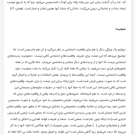
کند. اما بر اثر گذشت زمان این جبر رفته رفته برای کودک نامحسوس می‌شود چرا که به تدریج موجب
ایجاد عادات و تمایلاتی درونی می‌گردد، عاداتی که منشا آنها همین فشار و اجبار است. (همان؛ ۲۹)
عمومیت
دورکیم یک ویژگی دیگر را هم برای واقعیت اجتماعی در نظر می‌گیرد و آن هم عام بودن است. اما
توضیح می‌دهد که این صفت برای تعریف واقعیت‌های اجتماعی کافی نیست. «عمومیت پدیده‌های
اجتماعی نیست که آنها را از پدیده‌های دیگر متمایز و مشخص می‌سازد. مثلا فکری که در همه
شعورهای فردی دیده می‌شود یا حرکتی که همه افراد آن را تکرار می‌کنند به علت عمومیت خود
واقعیت اجتماعی نیست. آنچه این واقعیت‌ها را می‌سازد همان اعتقادات و تمایلات و اعمال گروه
است که به صورت جمعی فرض شده است. دلیل اینکه برخی این صفت را برای تعریف واقعیت‌های
اجتماعی کافی شمرده‌اند این است که به خطا آنها را با آنچه در حقیقت جلوه‌های جسمانی این
پدیده‌ها در فرد است، به هم آمیخته‌اند. شیوه‌های عمل و اندیشه وقتی از واقعیت‌های جزئی که
جلوه‌گاهشان محسوب می‌شود جدا می‌شوند، هیئتی مخصوص به خود می‌گیرند و صورت محسوس
خاصی خود پیدا می‌کنند و خلاصه واقعیت مخصوصی را تشکیل می‌دهند که از مظهر خود واقعیت‌های
فردی کاملا متمایز است. عام بودن پدیده‌ی اجتماعی برای این است که جمعی است (یعنی کم و بیش
اجباری است) نه اینکه چون عام است جمعی است. منشا و طبیعت قواعد قضایی و اخلاقی و کلمات
قصار و شعارهای ایمانی‌ [...] همگی چنین است، یعنی هیچیک از آنها هنگامی که افراد آنها را به کار
می‌برند کلا دیده نمی‌شود زیرا گاهی ممکن است این قواعد و اصول وجود داشته باشد بی آنکه فعلا به