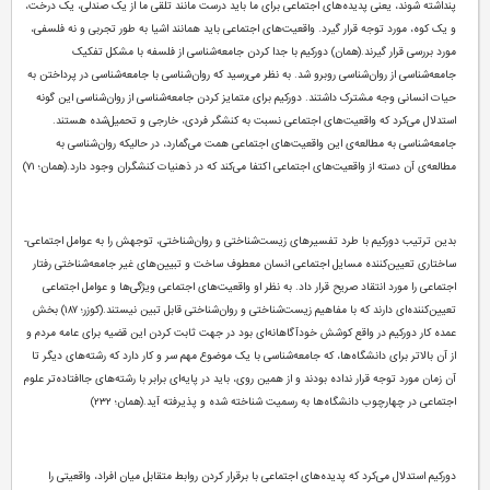
پنداشته شوند، یعنی پدیده‌های اجتماعی برای ما باید درست مانند تلقی ما از یک صندلی،‌ یک درخت،
و یک کوه، مورد توجه قرار گیرد. واقعیت‌های اجتماعی باید همانند اشیا به طور تجربی و نه فلسفی،
مورد بررسی قرار گیرند.(همان) دورکیم با جدا کردن جامعه‌شناسی از فلسفه با مشکل تفکیک
جامعه‌شناسی از روان‌شناسی روبرو شد. به نظر می‌رسید که روان‌شناسی با جامعه‌شناسی در پرداختن به
حیات انسانی وجه مشترک داشتند. دورکیم برای متمایز کردن جامعه‌شناسی از روان‌شناسی این گونه
استدلال می‌کرد که واقعیت‌های اجتماعی نسبت به کنشگر فردی، خارجی و تحمیل‌شده هستند.
جامعه‌شناسی به مطالعه‌ی این واقعیت‌های اجتماعی همت می‌گمارد، در حالیکه روان‌شناسی به
مطالعه‌ی آن دسته از واقعیت‌های اجتماعی اکتفا می‌کند که در ذهنیات کنشگران وجود دارد.(همان؛ ۷۱)
بدین ترتیب دورکیم با طرد تفسیرهای زیست‌شناختی و روان‌شناختی، توجهش را به عوامل اجتماعی-
ساختاری تعیین‌کننده مسایل اجتماعی انسان معطوف ساخت و تبیین‌های غیر جامعه‌شناختی رفتار
اجتماعی را مورد انتقاد صریح قرار داد. به نظر او واقعیت‌های اجتماعی ویژگی‌ها و عوامل اجتماعی
تعیین‌کننده‌ای دارند که با مفاهیم زیست‌شناختی و روان‌شناختی قابل تبین نیستند.(کوزر؛ ۱۸۷) بخش
عمده کار دورکیم در واقع کوشش خودآگاهانه‌ای بود در جهت ثابت کردن این قضیه برای عامه مردم و
از آن بالاتر برای دانشگاه‌ها، که جامعه‌شناسی با یک موضوع مهم سر و کار دارد که رشته‌های دیگر تا
آن زمان مورد توجه قرار نداده بودند و از همین روی، باید در پایه‌ای برابر با رشته‌های جاافتاده‌تر علوم
اجتماعی در چهارچوب دانشگاه‌ها به رسمیت شناخته شده و پذیرفته آید.(همان؛ ۲۳۲)
دورکیم استدلال می‌کرد که پدیده‌های اجتماعی با برقرار کردن روابط متقابل میان افراد، واقعیتی را