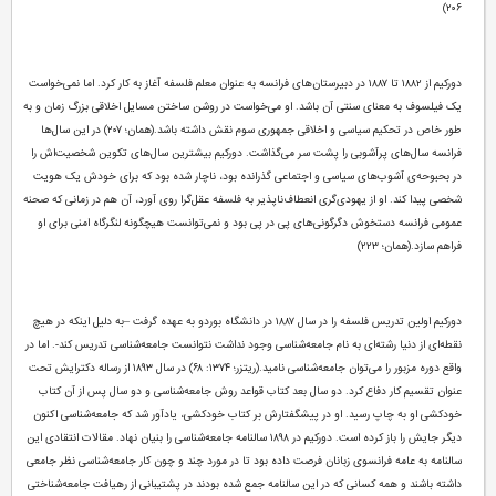
۲۰۶)
دورکیم از ۱۸۸۲ تا ۱۸۸۷ در دبیرستان‌های فرانسه به عنوان معلم فلسفه آغاز به کار کرد. اما نمی‌خواست
یک فیلسوف به معنای سنتی آن باشد. او می‌خواست در روشن ساختن مسایل اخلاقی بزرگ زمان و به
طور خاص در تحکیم سیاسی و اخلاقی جمهوری سوم نقش داشته باشد.(همان؛ ۲۰۷) در این سال‌ها
فرانسه سال‌های پرآشوبی را پشت سر می‌گذاشت. دورکیم بیشترین سال‌های تکوین شخصیت‌اش را
در بحبوحه‌ی آشوب‌های سیاسی و اجتماعی گذرانده بود، ناچار شده بود که برای خودش یک هویت
شخصی پیدا کند. او از یهودی‌گری انعطاف‌ناپذیر به فلسفه عقل‌گرا روی آورد، آن هم در زمانی که صحنه
عمومی فرانسه دستخوش دگرگونی‌های پی در پی بود و نمی‌توانست هیچگونه لنگرگاه امنی برای او
فراهم سازد.(همان؛ ۲۲۳)
دورکیم اولین تدریس فلسفه را در سال ۱۸۸۷ در دانشگاه بوردو به عهده گرفت –به دلیل اینکه در هیچ
نقطه‌ای از دنیا رشته‌ای به نام جامعه‌شناسی وجود نداشت نتوانست جامعه‌شناسی تدریس کند-. اما در
واقع دوره مزبور را می‌توان جامعه‌شناسی نامید.(ریتزر؛ ۱۳۷۴: ۶۸) در سال ۱۸۹۳ از رساله دکترایش تحت
عنوان تقسیم کار دفاع کرد. دو سال بعد کتاب قواعد روش جامعه‌شناسی و دو سال پس از آن کتاب
خودکشی او به چاپ رسید. او در پیشگفتارش بر کتاب خودکشی، یادآور شد که جامعه‌شناسی اکنون
دیگر جایش را باز کرده است. دورکیم در ۱۸۹۸ سالنامه جامعه‌شناسی را بنیان نهاد. مقالات انتقادی این
سالنامه به عامه فرانسوی زبانان فرصت داده بود تا در مورد چند و چون کار جامعه‌شناسی نظر جامعی
داشته باشند و همه کسانی که در این سالنامه جمع شده بودند در پشتیبانی از رهیافت جامعه‌شناختی