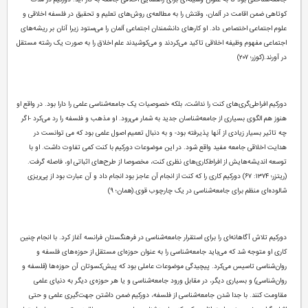
جامعه‌شناختی بود تا به عنوان وسیله‌ای برای راهنمایی اخلاقی جامعه به کار آید. دورکیم در مدت
کوتاهی ضمن اقامت در آلمان، وقتش را به مطالعه‌ی روش‌های تعلیم و تحقیق در فلسفه اخلاقی و
علوم اجتماعی اختصاص داد. او کارهای دانشمندان اجتماعی آلمان را می‌ستود زیرا آنان بر ریشه‌های
اجتماعی مفهوم وظیفه اخلاقی تاکید می‌کردند و می‌کوشیدند علم اخلاق را به صورت یک رشته مستقل
در آورند.(کوزر؛ ۲۰۷)
دورکیم افراطی‌گری‌های کنت را نداشت، بلکه خصوصیات یک جامعه‌شناسی علمی را دارا بود. در واقع او
هنوز هم الگوی بسیاری از جامعه‌شناسان جدید به شمار می‌رود. او مذهب و فلسفه را رد می‌کرد -اگر
چه تاثیر بسیار زیادی از آنها پذیرفته بود- و به دنبال تعمیم اصول علمی بود که می توانست در
هدایت اخلاقی جامعه مفید واقع شود. در این موضوعات دورکیم با کنت کمی تفاوت داشت. او با
توسعه اندیشه‌هایش از افراط‌کاری‌های نظری کنت، مخصوصا از طرح‌های اثباتی او، فاصله گرفت.
(ریتزر؛ ۱۳۷۴: ۶۷) دورکیم کاری را که کنت از انجام آن عاجز بود انجام داد و آن عبارت بود از پی‌ریزی
شالوده‌ای منظم برای جامعه‌شناسی در یک چارچوب قوی.(همان؛ ۹)
دورکیم تلاش آگاهانه‌ای را برای استقرار جامعه‌شناسی در فرهنگستان فرانسه آغاز کرد. با انجام چنین
کاری او متوجه شد که می‌باید جامعه‌شناسی را به عنوان حوزه‌ای مستقل از حوزه‌های فلسفه و
روان‌شناسی تاسیس می‌کرد. پیچیدگی موضوعات عاملی بود که پیش‌کسوتان آن حوزه‌ها (فلسفه و
روان‌شناسی) و بسیاری دیگر، در مقابل ورود جامعه‌شناسی و یا هر حوزه‌ی دیگر به دنیای علمی
مقاومت کنند. با جدا شدن جامعه‌شناسی از فلسفه، دورکیم ضمن داشتن جهت‌گیری علمی و حتی