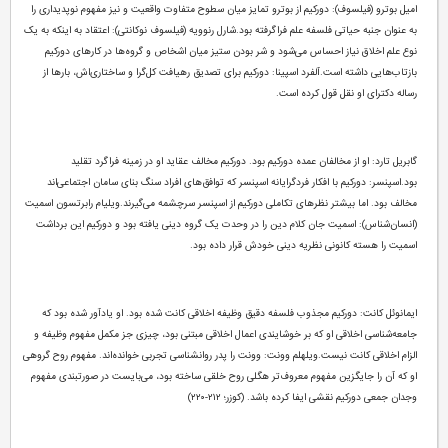
امیل بوترو (فیلسوف): دورکیم از بوترو تمایز میان سطوح متفاوت واقعیت و نیز مفهوم نوپدیداری را
به عنوان جنبه حیاتی فلسفه علم فراگرفته بود.
شارل رنوویه (فیلسوف نوکانتی): اعتقاد به اینکه به یک
نوع علم اخلاق نیاز احساس می‌‌شود و شر بودن ستیز میان اشخاص و گروه‌ها در کارهای دورکیم
بازتاب‌هایی داشته است.
آلفرد اسپینا: دورکیم برای تصدیق رهیافت کل‌گرا و ساختاری‌اش، بارها از
رساله دکترای او نقل قول کرده است.
گابریل تارد: او از مخالفان عمده دورکیم بود. دورکیم مخالف عقاید او در زمینه فراگرد تقلید
بود.
اسپنسر: دورکیم با افکار فردگرایانه اسپنسر که توافق‌های افراد سنگ بنای سامان اجتماعی‌اند
مخالف بود. اما بیشتر نظرهای تکاملی دورکیم از اسپنسر سرچشمه می‌گیرند.
ویلیام رابرتسون اسمیت
(انسان‌شناس): اسمیت جان کلام دین را در وحدت یک گروه دینی یافته بود و دورکیم این برداشت
اسمیت را هسته کانونی نظریه دینی خودش قرار داده بود.
ایمانوئل کانت: دورکیم مجذوب فلسفه دقیق وظیفه اخلاقی کانت شده بود. او یادآور شده بود که
جامعه‌شناسی اخلاقی او که بر خوشایندی اعمال اخلاقی مبتنی بود، چیزی جز مکمل مفهوم وظیفه و
الزام اخلاقی کانت نیست.
ویلهلم وونت: وونت را پدر روانشناسی تجربی خوانده‌اند. مفهوم روح گروهی
او که آن را جایگزین مفهوم معروف‌تر هگلی روح خلقی ساخته بود، می‌بایست در صورتبندی مفهوم
وجدان جمعی دورکیم نقشی ایفا کرده باشد. (کوزر؛ ۲۱۲-۲۲۰)