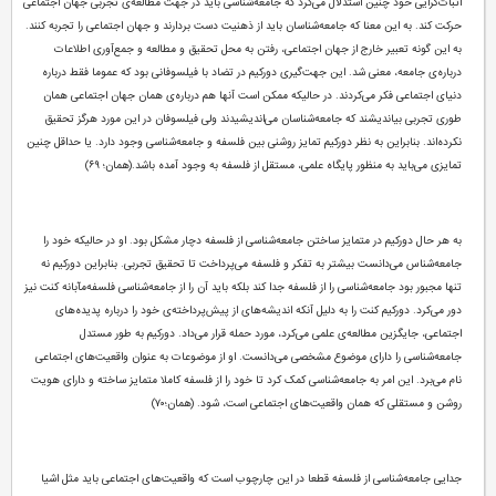
اثبات‌گرایی خود چنین استدلال می‌کرد که جامعه‌شناسی باید در جهت مطالعه‌ی تجربی جهان اجتماعی
حرکت کند. به این معنا که جامعه‌شناسان باید از ذهنیت دست بردارند و جهان اجتماعی را تجربه کنند.
به این گونه تعبیر خارج از جهان اجتماعی، رفتن به محل تحقیق و مطالعه و جمع‌آوری اطلاعات
درباره‌ی جامعه، معنی شد. این جهت‌گیری دورکیم در تضاد با فیلسوفانی بود که عموما فقط درباره
دنیای اجتماعی فکر می‌کردند. در حالیکه ممکن است آنها هم درباره‌ی همان جهان اجتماعی همان
طوری تجربی بیاندیشند که جامعه‌شناسان می‌اندیشیدند ولی فیلسوفان در این مورد هرگز تحقیق
نکرده‌اند. بنابراین به نظر دورکیم تمایز روشنی بین فلسفه و جامعه‌شناسی وجود دارد. یا حداقل چنین
تمایزی می‌باید به منظور پایگاه علمی، مستقل از فلسفه به وجود آمده باشد.(همان؛ ۶۹)
به هر حال دورکیم در متمایز ساختن جامعه‌شناسی از فلسفه دچار مشکل بود. او در حالیکه خود را
جامعه‌شناس می‌دانست بیشتر به تفکر و فلسفه می‌پرداخت تا تحقیق تجربی. بنابراین دورکیم نه
تنها مجبور بود جامعه‌شناسی را از فلسفه جدا کند بلکه باید آن را از جامعه‌شناسی فلسفه‌مآبانه کنت نیز
دور می‌کرد. دورکیم کنت را به دلیل آنکه اندیشه‌های از پیش‌پرداخته‌ی خود را درباره پدیده‌های
اجتماعی، جایگزین مطالعه‌ی علمی می‌کرد، مورد حمله قرار می‌داد. دورکیم به طور مستدل
جامعه‌شناسی را دارای موضوع مشخصی می‌دانست. او از موضوعات به عنوان واقعیت‌های اجتماعی
نام می‌برد. این امر به جامعه‌شناسی کمک کرد تا خود را از فلسفه کاملا متمایز ساخته و دارای هویت
روشن و مستقلی که همان واقعیت‌های اجتماعی است، شود. (همان؛‌۷۰)
جدایی جامعه‌شناسی از فلسفه قطعا در این چارچوب است که واقعیت‌های اجتماعی باید مثل اشیا