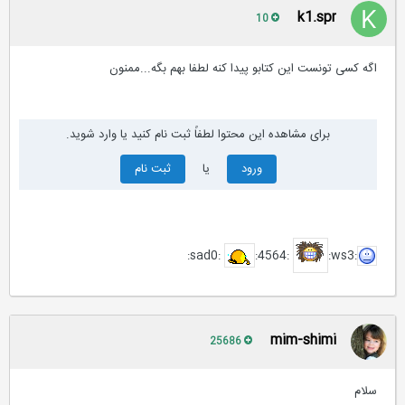
k1.spr
10
اگه کسی تونست این کتابو پیدا کنه لطفا بهم بگه...ممنون
برای مشاهده این محتوا لطفاً ثبت نام کنید یا وارد شوید.
ورود
یا
ثبت نام
:4564:
:ws3:
:sad0:
mim-shimi
25686
سلام