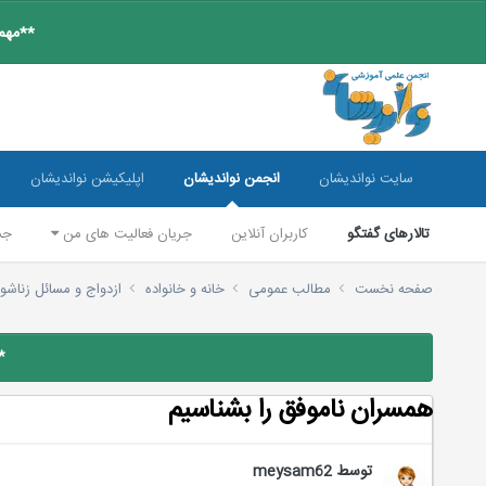
**مهم:
سایت نواندیشان
انجمن نواندیشان
اپلیکیشن نواندیشان
تالارهای گفتگو
کاربران آنلاین
جریان فعالیت های من
جس
صفحه نخست
مطالب عمومی
خانه و خانواده
ازدواج و مسائل زناش
*
همسران ناموفق را بشناسیم
توسط
meysam62