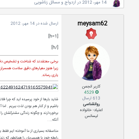
14 مهر، 2012
در
ازدواج و مسائل زناشویی
meysam62
ارسال شده در
14 مهر، 2012
[h=1]
[/h]
برخی معتقدند که شناخت و تشخیص دقیق ه
زیرا هنوز معیارهای دقیق سلامت همسران
یاری رساند.
کاربر انجمن
4529
613 ارسال
شاید بارها از خود پرسیده اید که چرا ف
روانشناسی
باشیم و از کنار هم بودن لذت ببریم . اما
اعتیاد- خانواده
برخوردارند و چگونه زندگی مشترکشان را م
لیسانس
آنکه... .
متاسفانه بسیاری از ما آموخته ایم فقط
رابطه خود با همسرمان را همانطور که زند