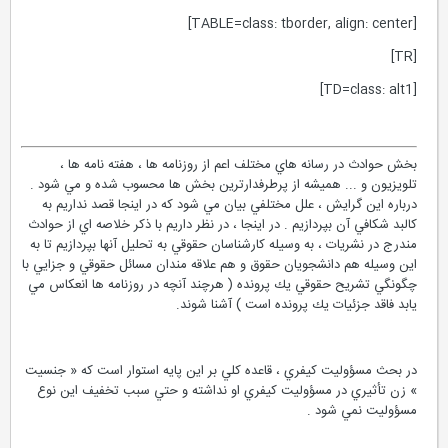
[TABLE=class: tborder, align: center]
[TR]
[TD=class: alt1]
بخش حوادث در رسانه هاي مختلف اعم از روزنامه ها ، هفته نامه ها ،
تلويزيون و ... هميشه از پرطرفدارترين بخش ها محسوب شده و مي شود .
درباره اين گرايش ، علل مختلفي بيان مي شود كه در اينجا قصد نداريم به
كالبد شكافي آن بپردازيم . در اينجا ، در نظر داريم با ذكر خلاصه اي از حوادث
مندرج در نشريات ، به وسيله كارشناسان حقوقي به تحليل آنها بپردازيم تا به
اين وسيله هم دانشجويان حقوق و هم علاقه مندان مسائل حقوقي و جزايي با
چگونگي تشريح حقوقي يك پرونده ( هرچند آنچه در روزنامه ها انعكاس مي
يابد فاقد جزئيات يك پرونده است ) آشنا شوند.
در بحث مسؤوليت كيفري ، قاعده كلي بر اين پايه استوار است كه « جنسيت
» زن تأثيري در مسؤوليت كيفري او نداشته و حتي سبب تخفيف اين نوع
مسؤوليت نمي شود .