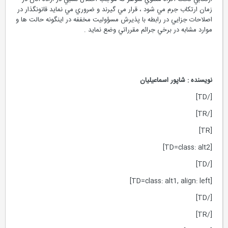
زمان ارتكاب جرم مي شود ، قرار مي گيرند و ضروري مي نمايد قانونگذار در
اصلاحات جزايي در رابطه با پذيرش مسؤوليت مخففه در اينگونه حالت ها و
موارد مشابه در برخي جرائم مقرراتي وضع نمايد .
نویسنده : شاپور اسماعيليان
[/TD]
[/TR]
[TR]
[TD=class: alt2]
[/TD]
[TD=class: alt1, align: left]
[/TD]
[/TR]