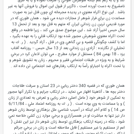
كند و يا به رغم علم اينكه شوهرش اموالي را سرقت نموده و يا به طرق
نامشروع به دست آورده است ، ناگزير از قبول اين اموال يا فروش آنها به غير
باشد . اين نوع اكراه معنوي در پديده مجرمانه اي چون قتل نيز به صورت
مساعدت زن براي فرار شوهر از مجازات ديده مي شود ، همان طوري كه در
مورد قديمي ترين زن زنداني ايران كه متهم به قتل بود و بعد از تحمل 13
سال حبس اخيراً آزاد شد ، اين موضوع صدق مي كند ، زيرا فاطمه در واقع
تحت اكراه معنوي شوهرش مجبور شده بود ارتكاب قتلي را به عهده بگيرد ،
اما با كشف چگونگي قضيه و بي گناهي وي در قتل ، آزاد گرديد . ( ر. ك به
تحليلي از نگارنده : آزادي زن زنداني بعد از 13 سال حبس – روزنامه آفتاب
يزد ، 18 بهمن 84 ) مستقل از موارد مطرح ، مي توان اذعان كرد در برخي
شرايط و به ويژه در طبقات اجتماعي فقير و محروم ، زنان به تشويق شوهر و
يا تحت اكراه يا اجباراو رأساً به ارتكاب رفتارهاي ضد اجتماعي تن داده اند .
همان طوري كه در قضيه 340 دختر ربايي در 23 استان و سرقت طلاجات
دختر بچه ها ، آناهيتا اظهار مي نمايد ، در ارتكاب جرايم و يا تكرار آنها مجبور
به تمكين از شوهر خود ( عامل اصلي دختر ربايي و تعرض به تعدادي از زنان
) و يا مساعدت به وي بوده است . ( ر. ك به روزنامه اعتماد ملي ، 6/11/84
ص 14 ) و كلام آخر اينكه در آسيب شناسي علل بزهكاري توسط زنان شوهر
دار نيز تنها به مباشرت او در همسرآزاري و برخي موارد زن كشي خلاصه نمي
شود ، بلكه در زمينه ارتكاب بزهكاري توسط زنان شوهر دار نيز اين نقش (
اعم از مستقيم يا غير مستقيم ) قابل ملاحظه است و زنان در برخي جرائم
ارتكابي تحت اكراه معنوي شوهر كه موجب اختلال نسبي در اراده آنان در