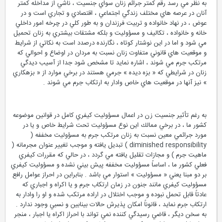
به نظر مي رسد رقم كمتر جرائم زنان سواي جنسيت ، ناشي از مداخله كمتر
آنان در عرصه هاي مختلف زندگي اجتماعي ، اقتصادي و تجاري است و در
عوض ، در نهاد خانواده و تربيت فرزندان و به طور كلي در چرخه امور داخلي
خانه و خانواده ، تكاليف و مسؤوليت و بلكه مشتقات بيشتري به زنان تحميل
مي شود و اما در اين نوشتار كوتاه ، نگارنده درصدد است به نكاتي از شرايط
و موقعيت هاي قانوني متفاوت زنان نسبت به مردان در اوضاع و احوالي كه
مرتكب جرم مي شوند ، اشاره نمايد تا مشخص شود جدا از آسيب ديدگي
زنان در شرايطي كه « بزه ديده » جرمي هستند در برخي موارد از « بزهكاري
» نيز آنها در موقعيت هاي خاص وادار به ارتكاب جرم مي شوند .
به رغم تأثير جنسيت زن در اعمال مسؤوليت كيفري كامل در قوانين موضوعه
كشور ما ، در برخي ممالك اين نوع مسؤوليت تحت شرايط خاص و يا در
مورد جرائمي معين نسبت به زنان مرتكب جرم به مسؤوليت مخففه (
diminished responsibility ) تبديل يافته و موجب تغيير عنوان مجرمانه (
ماهيت جرم ) و مجازات تقليل يافته مي گردد ، در حالي كه مقررات كيفري
فعلي كشور ما ، اساساً مسؤوليت مخففه پيش بيني نشده و مسؤوليت كيفري
بر دو مبنا يعني « مسؤوليت » استوار مي باشد . بنابراين در احراز عوامل رافع
مسؤوليت كيفري مانند جنون در زمان ارتكاب جرم و يا اكراه و اجباري كه
عادتاً قابل تحمل نبوده و موجب اختلال در اراده مرتكب شده و او را وادار به
ارتكاب جرم نمايد ، قانوناً امكان پذيرش حالات بينابين و نسبي وجود ندارد .
به سخن ديگر ، قاضي رسيدگي كننده نمي تواند با احراز اكراه يا اجبار ، منجر