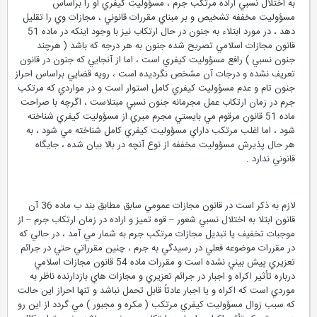
به اختلال نسبي اراده مرتكب جرم ، مسؤوليت كيفري او را براساس
مسؤوليت مخففه تشخيص و بر مبناي مقررات قانوني ، مجازات وي را تقليل
دهد ، در مورد ابتلاء به جنون در حال ارتكاب نيز با وجود اينكه در ماده 51
قانون مجازات اسلامي تصريح شده جنون به هر درجه كه باشد ( هرچند
جنون نسبي ) رافع مسؤوليت كيفري است ، اما از آنجايي كه جنون در قانون
تعريف نشده و درجات آن مشخص نگرديده است ، رويه قضايي براساس احراز
جنون تام و عدم مسؤوليت كيفري كامل استوار است و در مواردي كه مرتكب
جرم در زمان ارتكاب عمل مجرمانه جنون نسبي مبتلاست ، اگرچه با صراحت
ماده 51 قانون مرقوم مي بايستي مجرم مبري از مسؤوليت كيفري شناخته
شود ، اما اغلب مرتكب داراي مسؤوليت كيفري كامل شناخته مي شود ، به
هر حال پذيرش مسؤوليت مخففه از نوع آنچه در بالا بيان شده ، جايگاه
قانوني ندارد .
لازم به ذكر است در قانون مجازات عمومي سابق مطابق بند ب ماده 36 آن
قانون ابتلا به اختلال نسبي شعور – قوه تميز و اراده در زمان ارتكاب جرم – از
موجبات تخفيف يا تبديل مجازات مرتكب جرم به شمار مي آمد ، در حالي كه
در مقررات موضوعه فعلي در رسيدگي به جرم ، چنين مقرراتي حتي در جرائم
تعزيري پيش بيني نشده است و مقررات ماده 54 قانون مجازات اسلامي
درباره تأثير اكراه و اجبار در جرائم تعزيري و مجازات هاي بازدارنده ناظر به
موردي است كه اكراه و يا اجبار عادتاً قابل تحمل نباشد و تنها احراز اين حالت
كه سبب زوال مسؤوليت كيفري مرتكب ( مكره و مجبور ) مي گردد از اين رو