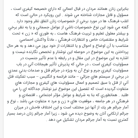
بنابراين زنان همانند مردان در قبال اعمالي كه داراي خصيصه كيفري است ،
مسؤول و قابل مجازات شناخته مي شوند . اين رويكرد در حالي است كه
اغلب فرهنگ ها در مورد برخي از خصوصيات زنان اتفاق نظر وجود دارد .
گفته مي شود اين نوع خصوصيات ناشي از عوامل جسماني و يا به نظر برخي
و بيشتر معلول تعليم و تربيت فرهنگ هاست ، به طوري كه « زن » تحت
شرايط و مقتضيات خاص و انتظارات فرهنگي ، عادتاً واكنش احساسي
متناسب با آن اوضاع و احوال و يا انتظارات از خود بروز مي دهد و به هر حال
پرداختن به اين موضوع در حوصله اين نوشتار و تخصص نگارنده نيست و
اشاره به اين موضوع در اين مقال و در رابطه با عدم تأثير جنسيت در
مسؤوليت كيفري است ، در حالي كه پذيرش تأثير هيجانات آني در باب
مسؤوليت كيفري جرم و نوع آن به ويژه در جرائم قتل و صدمات بدني عمدي
در برخي از سيستم هاي جزائي – مانند فرانسه و انگليس – سبب تفكيك قتل
آني از قتل با سبق تصميم و اعمال مسؤوليت هاي كيفري و مجازات هاي
متفاوت گرديده است كه تفصيل اين موضوع نيز نوشتار جداگانه اي را مي
طلبد . همانطوري كه بنا به شرايط و عوامل مؤثر اجتماعي ، اقتصادي و
فرهنگي در هر جامعه ، موقعيت هاي « زن و مرد » متفاوت مي باشد ، نوع و
آمار جرائم هر يك از آنها نيز مختلف است و اين اختلاف فاحش در ميزان
جرائم ارتكابي آنان به وضوح ديده مي شود ، زيرا آمار جرائم زنان درصد بسيار
كمتري نسبت به آمار جرائم مردان تشكيل مي دهد .