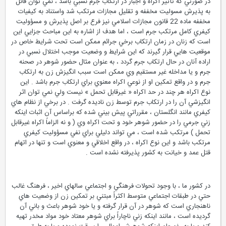
در صورتي كه تأثير اكراه و اجبار در ارتكاب جرم نسبي باشد ، نمي توان قائل
به پذيرش مسوليت مخففه و تقليل مجازات مرتكب شد واستناد به كيفيات
مخففه ماده 22 قانون مجازات اسلامي نيز فرع بر اصل پذيرش و مسؤوليت
كيفري كامل مرتكب جرم است ، اما هدف از اشاره به اين مباحث جزايي اين
است كه زنان در زمان ارتكاب برخي جرائم ممكن است تحت شرايط خاص در
موقعيت هايي قرار گيرند كه اين شرايط و وضعيت موجب اختلال نسبي در
اراده آنان در حال ارتكاب جرم گردد ، به عنوان مثال حضور شوهر در صحنه
جرم و يا مداخله غير مستقيم وي ممكن است سبب انگيزش زن به ارتكاب
جرم و در واقع تمكين او از نوعي اكراه معنوي براي ارتكاب جرم باشد . اين
نوع اكراه هر چند در حد اكراه « غيرقابل تحمل » نيست ولي نمي توان اثر
انگيزشي آن را در ارتكاب جرم توسط زن ناديده گرفت . در برخي از نظام هاي
كيفري مانند انگلستان ، مقرراتي پيش بيني شده كه براساس آن اثبات اينكه
زني جرمي را در حضور شوهر خود و تحت اكراه وي ( و نه الزاماً اكراه غيرقابل
تحمل ) مرتكب شده است ، مي تواند دليلي براي نفي مسؤوليت كيفري
مرتكب باشد و اين نوع اكراه ، در واقع اخلاقي و معنوي است و تنها در اتهام
قتل عمد و خيانت به كشور پذيرفته نشده است .
در كشور ما ، با وجود تحولات فرهنگي و اجتماعي سالهاي اخير ، فرهنگ غالب
حتي در طبقات اجتماعي متوسط اكثراً مبتني بر تمكين زن از وضعيت هاي
ناهنجاري است كه شوهر در آن قرار گرفته و يا خود شوهر باعث و باني آن
گرديده است ، مانند اينكه زني ناچاراً براي شوهر معتاد خود مواد مخدر تهيه