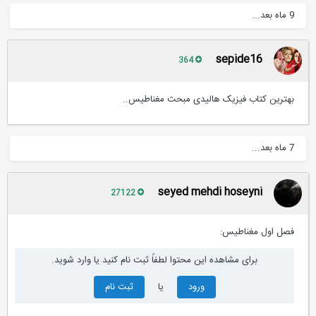
9 ماه بعد...
sepide16
364
بهترین کتاب فیزیک هالیدی مبحث مغناطیس..
7 ماه بعد...
seyed mehdi hoseyni
27122
فصل اول مغناطیس:
برای مشاهده این محتوا لطفاً ثبت نام کنید یا وارد شوید.
ورود
یا
ثبت نام