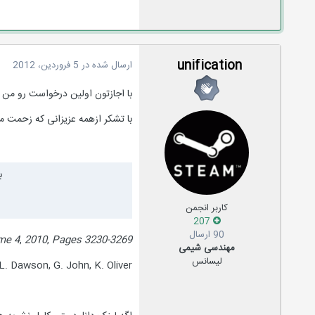
unification
ارسال شده در
5 فروردین، 2012
با اجازتون اولین درخواست رو من 
با تشکر ازهمه عزیزانی که زحمت 
ب
کاربر انجمن
207
90 ارسال
me 4
,
2010
,
Pages 3230-3269
مهندسی شیمی
لیسانس
L. Dawson, G. John, K. Oliver