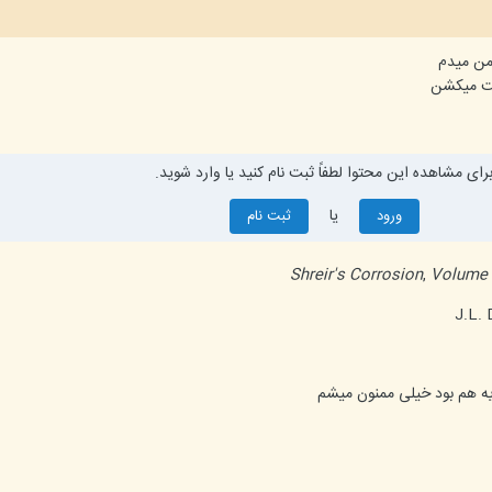
من میدم
مت میکشن
رای مشاهده این محتوا لطفاً ثبت نام کنید یا وارد شوید.
یا
ورود
ثبت نام
Shreir's Corrosion
,
Volume
J.L. 
یه هم بود خیلی ممنون میشم