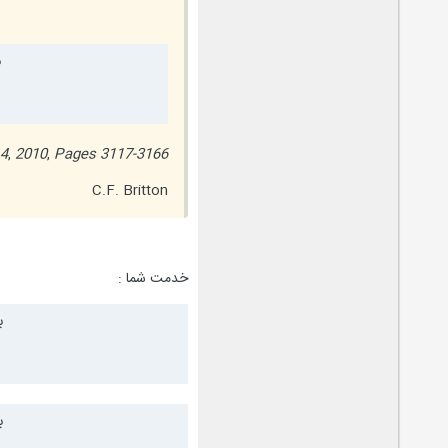
ب
 4
,
2010
,
Pages 3117-3166
C.F. Britton
خدمت شما :
ب
ب