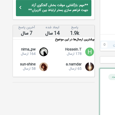
**مهم: بازگشایی موقت بخش گفتگوی آزاد
جهت فراهم سازی بستر ارتباط بین کاربران**
پاسخ
ایجاد شده
آخرین پاسخ
1.9k
14 سال
7 سال
بیشترین ارسال‌ها در این موضوع
ن
0
nima_pw
Hossein.T
178 ارسال
164 ارسال
sun-shine
a.namdar
65 ارسال
58 ارسال
ت.