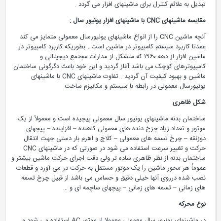
تبدیل به علائم کنترل برای ماشینهای افزار می گردد .
مقایسه ماشینهای
CNC
با ماشینهای افزار یونیور سال :
آنچه ماشین CNC را از انواع ماشینهای یونیورسال معمولی متمایز می کند
عمدتا کاربرد سیستم کامپیوتر در ماشین است . بطوریکه کاربرد کامپیوتر در
ماشین افزار از دهه ۱۹۶۰ که متشکل از مدارات مجتمع دیجیتالی و
کامپیوترهای کوچک می باشد آغاز گردید و این خود باعث دگرگونی ساختمان
ماشین و بهبود کیفیت آن گردید . تفاوت ماشینهای CNC با ماشینهای
یونیورسال معمولی در رابطه با سیستم و مکانیزم ساخت
شکل ظاهری
ساختمان بدنه ماشینهای یونیور سال معمولی پیچیده است و معمولاً از یک
موتور و تعداد زیاد چزخ دنده های معمولی کاهنده – افزاینده – پیچهای
ذوزنقه – چرخ تسمه های معمولی – کلاچ و اهرم بار دستی جهت انتقال
حرکت و تغییر سرعت استفاده می شود در صورتی که در ماشینهای CNC
ساختمان بدنه از نظر ظاهری ساده تر ولی دقت اجرای حرکت ماشین بیشتر و
عموماً هر محور ماشین را یک موتور مستقل به حرکت در می آورد و قطعات
نصب شده درروی آنها خیلی دقیق و حساس می باشد از قبیل چرخ تسمه
های زمانی – تسمه های زمانی – پیچهای ساچمه ای و …
نوع محرکه
در ماشینهای یونیور سال معمولی معمولا از موتور AC استفاده می شود و