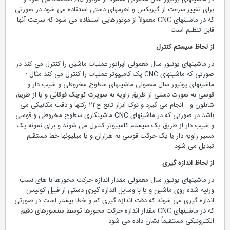
برای تغییر سرعت از گیربکس و اهرمهای دستی استفاده می شود در صورتی
که در ماشینهای CNC معمولاً از موتورهایی استفاده می شود که سرعت آنها
قابل تنظیم است .
از لحاظ سیستم کنترل
در ماشینهای یونیور سال معمولی اپراتور عملیات ماشین را کنترل می کند در
صورتی که ماشینهای CNC یک کامپیوتر عملیات را کنترل می کند مثال :
ماشینهای یونیور سال معمولی ماشینهای سطوح مخروطی و شیب دار و
قوسی به صورت دستی از طریق زاویه به سوپرت کوچک فوقانی و یا از طریق
شابلون و …انجام می گیرد و نوک ابزار تابع ح۲۲ رکتها و دقت مکانیکی می
باشد در صورتی که در ماشینهای CNC ماشینکاری سطوح مخروطی و قوسی
و شیب دار از طریق یک سیستم کامپیوتر کنترل می شوند و برای نمونه یک
مسیر زاویه دار یا یک حرکت قوسی به هزاران و یا میلیونها خط مستقیم
تبدیل می شود .
از لحاظ اندازه گیری
در ماشینهای یونیور سال معمولی مقدار اندازه حرکت محورها با های نسب
ورنیه شده روی ماشین و یا با وسایل اندازه گیری دستی از قبیل کولیس
اندازه گیری می شوند که دقت اندازه گیری کم و خطا بیشتر است در صورتی
که در ماشینهای CNC مقدار اندازه حرکت محورها توسط سنسورهای دقیق
الکترونیکی مستقیماً نشان داده می شود .