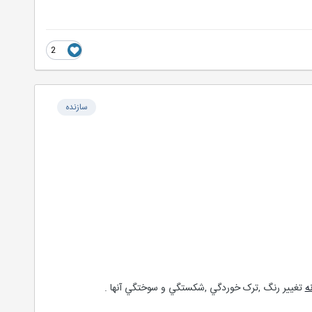
2
سازنده
ه
تغيير رنگ ,ترک خوردگي ,شکستگي و سوختگي آنها .