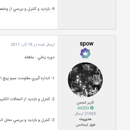
9- بازديد و کنترل و بررسي از وضعيت باطريهاي ژنراتور و اطمينان از مناسب بودن وضعيت آنها .
spow
ارسال شده در
18 آذر، 2011
دوره زماني : ماهانه
1- اندازه گيري مقاومت سيم پيچ استاتور ديزل ژنراتور بوسيله ميگر 1000 v و طبق دستور العمل فني مربوطه .
2- کنترل و بازديد از اتصالات الکتريکي جعبه اتصال کابلهاي قدرت ديزل ژنراتور و اطمينان از محکم بودن آنها
کاربر انجمن
44203
21065 ارسال
مدیریت
3- کنترل و بازديد و بررسي محل اتصال کابلشوي قدرت به شينه هاي قدرت ديزل ژنراتور و اطمينان از عدم وجود هر
فوق لیسانس