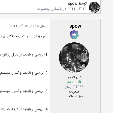
توسط
spow
18 آذر، 2011
در
نگهداری وتعمیرات
spow
ارسال شده در
18 آذر، 2011
دوره زماني : روزانه (به هنگام بهره 
1- بررسي و بازديد از ديزل ژنراتور به هنگام کار و اطمينان از عدم وجود صدا و لرزش غير عادي .
2- بررسي و بازديد و کنترل سيستم خنک کننده سيم پيچ ژنراتور .
کاربر انجمن
44203
21065 ارسال
3- بررسي و بازديد و کنترل سيستم خنک کننده موتور ديزل .
مدیریت
فوق لیسانس
4- بررسي و بازديد از درجه حرارت آب رادياتور و اطمينان از عدم افزايش آن از مقدار مجاز طبق دستور العمل و توصيه کارخانه سازنده .