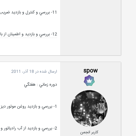
11- بررسي و کنترل و بازديد ضريب قدرت ژنراتور و اطمينان از عدم منفي شدن(اثر خازني)ضريب قدرت در مراحل مختلف باردهي ديزل ژنراتور .
12- بررسي و بازديد و اطمينان از بازبودن دمپر جلوي رادياتور ديزل ژنراتور .
spow
ارسال شده در
18 آذر، 2011
دوره زماني : هفتگي
1- بررسي و بازديد روغن موتور ديزل و اطمينان از مناسب بودن کميت و کيفيت روغن موتور (طبق ساعت کارکرد و دستورالعملهاي فني شرکت سازنده) .
2- بررسي و بازديد از آب رادياتور و اتصالات آن و اطمينان از کافي بودن سطح آب رادياتور و عدم وجود نشتي در اتصالات .
کاربر انجمن