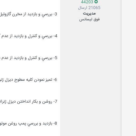
44203
21065 ارسال
مدیریت
3- بررسي و بازديد از مخرن گازوئيل موتور ديزل و اطمينان از پر بودن آنها و عدم وجود نشتي اتصالات مربوطه .
فوق لیسانس
4- بررسي و کنترل و بازديد از عدم گرفتگي سطح رادياتور موتور ديزل و تميز نمودن سطح رادياتور با بلوور يا هواي صنعتي (در صورت نياز )
5- بررسي و کنترل و بازديد از عدم نشتي روغن ار قسمتها و قطعات مختلف موتورديزل .
6- تميز نمودن کليه سطوح ديزل ژنراتور بوسيله بلوور يا هواي صنعتي ,پارچه تنظيف ,برس موئي و اطمينان از عدم وجود هر
7- روشن و بکار انداختن ديزل ژنراتور حداقل دوبار در هفنه و هر بار به مدت 20 دقيقه و کنترل و بازديد از قسمتهاي مختلف ديزل ژنراتور و اطمينان از صخت عملکرد کليه قسمتها .
8- بازديد و بررسي پمپ روغن موتور ديزل ژنراتور و اطمينان از صحت عملکرد آن .