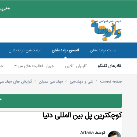
**مهم:
سایت نواندیشان
انجمن نواندیشان
اپلیکیشن نواندیشان
تالارهای گفتگو
کاربران آنلاین
جریان فعالیت های من
جس
صفحه نخست
فنی و مهندسی
مهندسی عمران
گرایش های مهندسی
*
كوچكترین پل بین المللی دنیا
توسط
Artaria