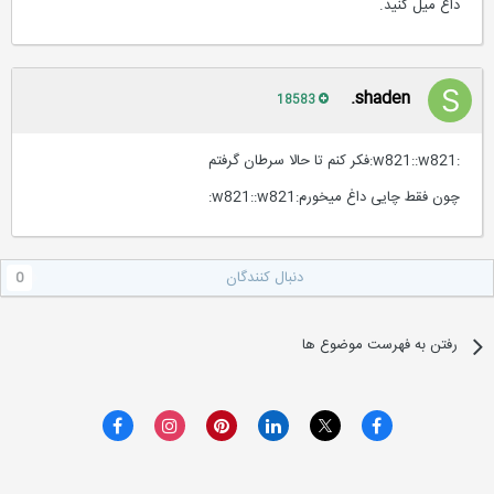
داغ میل کنید.
shaden.
18583
:w821::w821:فکر کنم تا حالا سرطان گرفتم
چون فقط چایی داغ میخورم:w821::w821:
دنبال کنندگان
0
رفتن به فهرست موضوع ها