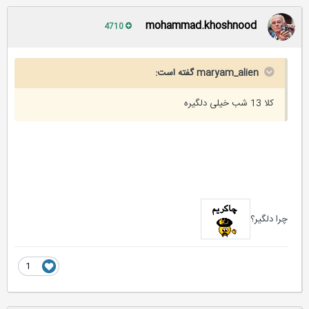
mohammad.khoshnood
4710
maryam_alien گفته است:
کلا 13 شب خیلی دلگیره
چرا دلگیر؟
1