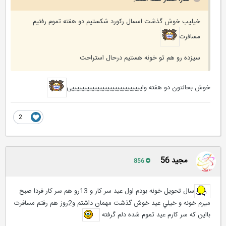
خیلیب خوش گذشت امسال رکورد شکستیم دو هفته تموم رفتیم
مسافرت
سیزده رو هم تو خونه هستیم درحال استراحت
خوش بحالتون دو هفته واییییییییییییییییییییییییییییی
2
مجيد 56
856
سال تحويل خونه بودم اول عيد سر كار و 13رو هم سر كار فردا صبح
ميرم خونه و خيلي عيد خوش گذشت مهمان داشتم و2روز هم رفتم مسافرت
بااين كه سر كارم عيد تموم شده دلم گرفته