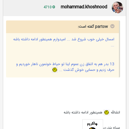
mohammad.khoshnood
4710
partow گفته است:
امسال خیلی خوب شروع شد ... امیدوارم همینطور ادامه داشته باشه
...
13 بدر هم به اتفاق زن عموم اینا تو حیاط خونمون ناهار خوردیم و
حرف زدیم و حسابی خوش گذشت ...
انشالله
همینطور ادامه داشته باشه
سیاه بندری