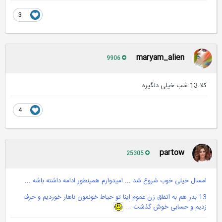
3
maryam_alien
9906
کلا 13 شب خیلی دلگیره
4
partow
25305
امسال خیلی خوب شروع شد ... امیدوارم همینطور ادامه داشته باشه ...
13 بدر هم به اتفاق زن عموم اینا تو حیاط خونمون ناهار خوردیم و حرف
زدیم و حسابی خوش گذشت ...