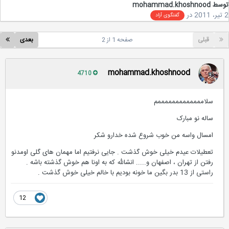
سط
mohammad.khoshnood
در
گفتگوی آزاد
قبلی
صفحه 1 از 2
بعدی
mohammad.khoshnood
4710
سلامممممممممممممم
ساله نو مبارک
امسال واسه من خوب شروع شده خدارو شکر
تعطیلات عیدم خیلی خوش گذشت . جایی نرفتیم اما مهمان های گلی اومدنو
رفتن از تهران ، اصفهان و..... انشالله که به اونا هم خوش گذشته باشه .
راستی از 13 بدر بگین ما خونه بودیم با خالم خیلی خوش گذشت .
12