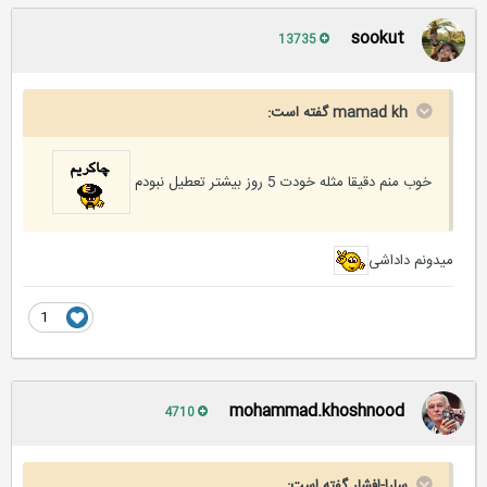
sookut
13735
mamad kh گفته است:
خوب منم دقیقا مثله خودت 5 روز بیشتر تعطیل نبودم
میدونم داداشی
1
mohammad.khoshnood
4710
سارا-افشار گفته است: