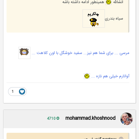
انشالله
همینطور ادامه داشته باشه
سیاه بندری
مرسی ... برای شما هم نیز... سفید خوشگل با اون کلاهت ...
آواتارم خیلی هم نازه ...
1
mohammad.khoshnood
4710