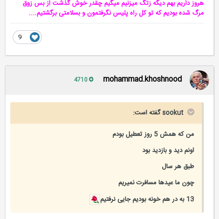
هروز داریم بهم دیگه زتگ میزنیم میگیم چقدر خوش گذشت از بس زوق
مرگ شده بودیم که تو کل راه پلیس نگرفتمون و بسلامتی برگشتیم....
9
mohammad.khoshnood
4710
sookut گفته است:
من که همش 5 روز تعطیل بودم
اونم دید و بازدید بود
طبق هر سال
چون ما عیدها مسافرت نمیریم
13 به در هم خونه بودیم جایی نرفتیم