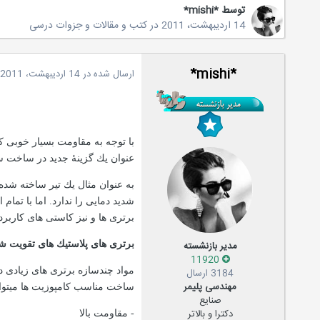
توسط
*mishi*
14 اردیبهشت، 2011
در
کتب و مقالات و جزوات درسی
*mishi*
ارسال شده در
14 اردیبهشت، 2011
با توجه به مقاومت بسیار خوبی ك
عنوان یك گزینۀ جدید در ساخت سا
به عنوان مثال یك تیر ساخته شده
شدید دمایی را ندارد. اما با تمام 
برتری ها و نیز كاستی های كاربرد
مدیر بازنشسته
برتری های پلاستیك های تقویت شد
11920
مواد چندسازه برتری های زیادی در
3184 ارسال
مهندسی پلیمر
ساخت مناسب كامپوزیت ها میتواند 
صنایع
دکترا و بالاتر
- مقاومت بالا