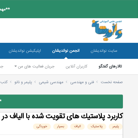
**مهم:
سایت نواندیشان
انجمن نواندیشان
اپلیکیشن نواندیشان
تالارهای گفتگو
کاربران آنلاین
جریان فعالیت های من
جس
صفحه نخست
فنی و مهندسی
مهندسی شیمی
پليمر و نانو
کتب 
*
كاربرد پلاستیك های تقویت شده با الیاف در
پلیمر
پلاستیک
الیاف
بسپار
خوردگی