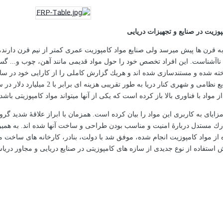
مپوزیت در صنایع و تجهیزات دریایی
 به قرن ها پیش میرسد ولی صنایع مواد كامپوزیت عمری كمتر از نیم قرن دارند،
اآشناست. این افراد تخصص خود را حول مواد قدیمی مانند آهن، چوب و... گست
خته شده و مستندسازی شده اند و هریك گزارش كاملی را از كارایی خود در ساز
مواد قدیمی مورد استفاده در صنایع نظ
 مواد با فناوری بالا باز كرده است كه یكی از آنها میتواند مواد كامپوزیتی باشد.
ایای به كاربری این مواد را بیان كرده است. همزمان با ابراز علاقۀ شدید گروهه
ارك مستدل دربارۀ امنیت و مناسب بودن طراحی و ساخت آنها شده اند. به ه
ز مواد كامپوزیت انجام شده، موفق شد با دولت، بنادر، كارخانه های ساخت م
ستفاده از نوع جدیدی از سازه های كامپوزیتی در صنایع دریایی و مجاور دریاست