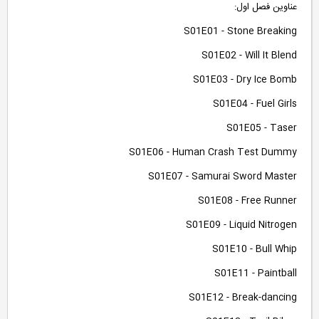
عناوین فصل اول:
S01E01 - Stone Breaking
S01E02 - Will It Blend
S01E03 - Dry Ice Bomb
S01E04 - Fuel Girls
S01E05 - Taser
S01E06 - Human Crash Test Dummy
S01E07 - Samurai Sword Master
S01E08 - Free Runner
S01E09 - Liquid Nitrogen
S01E10 - Bull Whip
S01E11 - Paintball
S01E12 - Break-dancing