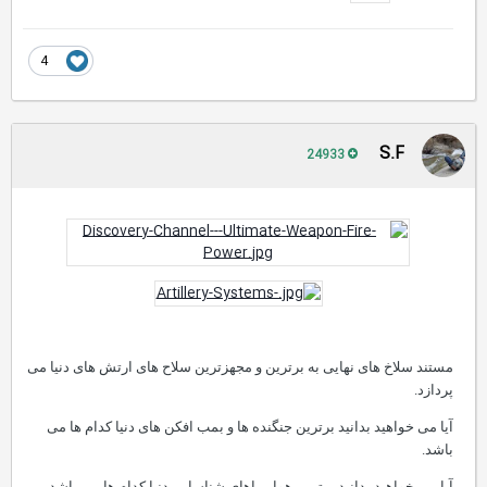
بابا جان . چوبش خوبه .!
ای این چوبای محکمه .
ولی جالبه از طراحش می پرسه چرا چوبی.
می گه دوس دارم . صدای قیژ قیژ می کنه . طرف فکر می کنه الانه که سازه
بهم بریزه .
4
S.F
24933