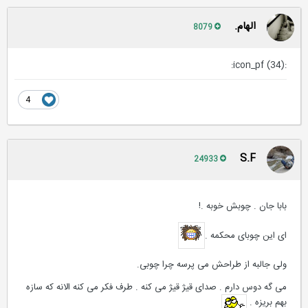
ورود
یا
ثبت نام
8
الهام.
8079
:icon_pf (34):
4
S.F
24933