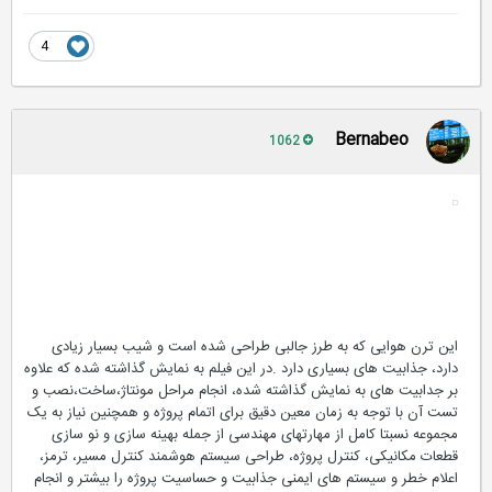
4
Bernabeo
1062