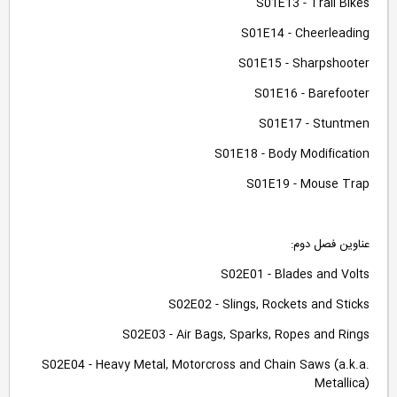
S01E13 - Trail Bikes
S01E14 - Cheerleading
S01E15 - Sharpshooter
S01E16 - Barefooter
S01E17 - Stuntmen
S01E18 - Body Modification
S01E19 - Mouse Trap
عناوین فصل دوم:
S02E01 - Blades and Volts
S02E02 - Slings, Rockets and Sticks
S02E03 - Air Bags, Sparks, Ropes and Rings
S02E04 - Heavy Metal, Motorcross and Chain Saws (a.k.a.
Metallica)