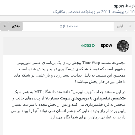
سط
spow
20
در
ویدئوکده تخصصی مکانیک
قبلی
صفحه 1 از 2
بعدی
spow
44203
مجموعه مستند Time Warp پیچش زمان یک برنامه ی علمی تلوزیونی
مشهور است که توسط شبکه ی دیسکاوری تولید و پخش شده است.
همچنین این مستند به دلیل جذابیت بسیار زیاد و بار علمی در شبکه های
داخلی نیز در حال پخش میباشد !
در این مستند جذاب "جیف لیبرمن" دانشمند دانشگاه MIT به همراه یک
متخصص فیلمبرداری با دوربین‌های سرعت بسیار بالا
از پدیده‌های جالب و
منحصر به فرد فیلمبرداری می کنند و پس از پخش مجدد با سرعت بسیار
پایین پرده از راز پدیده هایی که چشم انسان نمی تواند آنها را ببیند بر می
دارند. به عبارتی زمان را برای شما نگاه می‌دارد.