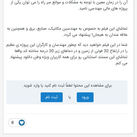
این ترن هوایی که به طرز جالبی طراحی شده است و شیب بسیار زیادی
دارد، جذابیت های بسیاری دارد .در این فیلم به نمایش گذاشته شده که علاوه
بر جدابیت های به نمایش گذاشته شده، انجام مراحل مونتاژ،ساخت،نصب و
تست آن با توجه به زمان معین دقیق برای اتمام پروژه و همچنین نیاز به یک
مجموعه نسبتا کامل از مهارتهای مهندسی از جمله بهینه سازی و نو سازی
قطعات مکانیکی، کنترل پروژه، طراحی سیستم هوشمند کنترل مسیر، ترمز،
اعلام خطر و سیستم های ایمنی جذابیت و حساسیت پروژه را بیشتر و انجام
آن را در زمان معین با توجه به مشکلات و موانع سر راه را می توان یکی از
پروژه های عالی مهندسی نامید.
تماشای این فیلم به خصوص به مهندسین مکانیک، صنایع، برق و همچنین به
علاقه مندان به هیجان! پیشنهاد می گردد.
شما در این فیلم خواهید دید که چطور مهندسان و کارگران این پروژه ی عظیم
را در ارتفاع 30 فوتی از زمین و در دماهای زیر 30 درجه ساخته اند.واقعا
تماشای این مستند استثنایی رو برای همه کاربران ویژه وطن دانلود پیشنهاد
می کنم.
برای مشاهده این محتوا لطفاً ثبت نام کنید یا وارد شوید.